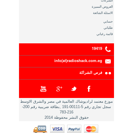
الشركات
العروض المميزة
الاسئلة الشائعة
حسابي
طلباتي
قائمة رغباتي
19419
info(at)radioshack.com.eg
فرص الشراكة
موزع معتمد لراديوشاك العالمية في مصر والشرق الاوسط
سجل تجاري رقم 5-00111-191 ,بطاقة ضريبية رقم 200-
216-783
حقوق النشر محفوظة 2014