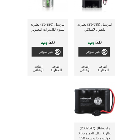
اينرسيل (895-23) بطارية
اينرسيل (920-23) بطارية
تليفون لاسلكي
ليثيوم لكاميرات التصوير
5.0
5.0
جنية
جنية
غير متوفر
غير متوفر
اضافة
إضافة
اضافة
إضافة
للمقارنة
لرغباتي
للمقارنة
لرغباتي
راديوشاك (2302347)
بطارية نيكل كادميوم 3.6
فولت و ذات سعة 350