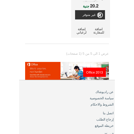
مللى أمبير لأجهزة
20.2
جنية
التليفون الغير مزودة
بسلك
غير متوفر
اضافة
إضافة
للمقارنة
لرغباتي
عرض 1 الى 5 من 5 (1 صفحات)
Office 2013
عن راديوشاك
سياسة الخصوصية
الشروط والاحكام
اتصل بنا
إرجاع الطلب
خريطة الموقع