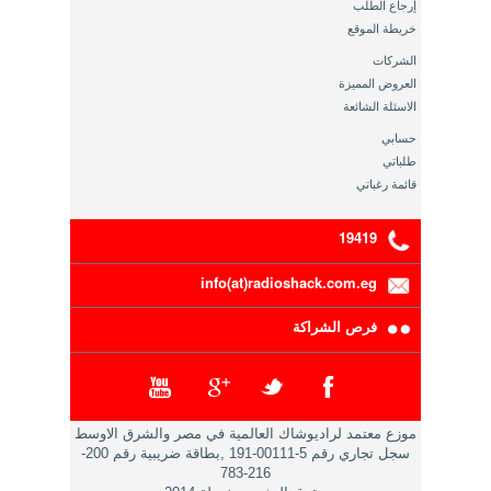
إرجاع الطلب
خريطة الموقع
الشركات
العروض المميزة
الاسئلة الشائعة
حسابي
طلباتي
قائمة رغباتي
19419
info(at)radioshack.com.eg
فرص الشراكة
موزع معتمد لراديوشاك العالمية في مصر والشرق الاوسط
سجل تجاري رقم 5-00111-191 ,بطاقة ضريبية رقم 200-
216-783