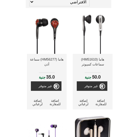
هاما (HM51610)
هاما (HM56277) سماعة
سماعات كمبيوتر
أذن
35.0
50.0
جنية
جنية
غير متوفر
غير متوفر
اضافة
إضافة
اضافة
إضافة
للمقارنة
لرغباتي
للمقارنة
لرغباتي