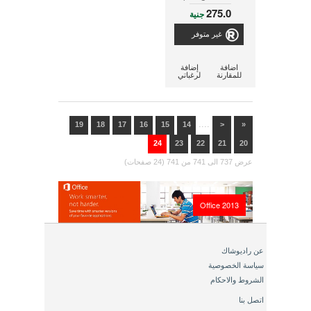
التشابك
275.0
جنية
غير متوفر
اضافة
إضافة
للمقارنة
لرغباتي
....
19
18
17
16
15
14
<
«
24
23
22
21
20
عرض 737 الى 741 من 741 (24 صفحات)
Office 2013
عن راديوشاك
سياسة الخصوصية
الشروط والاحكام
اتصل بنا