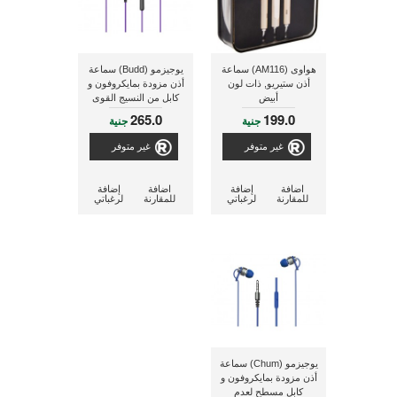
هواوى (AM116) سماعة
يوجيزمو (Budd) سماعة
أذن ستيريو, ذات لون
أذن مزودة بمايكروفون و
أبيض
كابل من النسيج القوى
المُغلف لعدم التشابك
265.0
199.0
جنية
جنية
غير متوفر
غير متوفر
اضافة
إضافة
اضافة
إضافة
للمقارنة
لرغباتي
للمقارنة
لرغباتي
يوجيزمو (Chum) سماعة
أذن مزودة بمايكروفون و
كابل مسطح لعدم