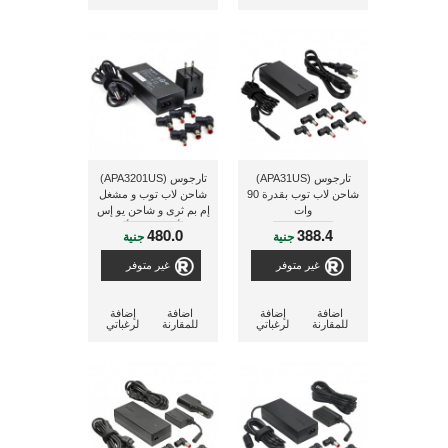
تارجوس (APA31US)
تارجوس (APA3201US)
شاحن لاب توب بقدرة 90
شاحن لاب توب و مشغل
وات
إم بم ثرى و شاحن يو إس
بى للأى فون و الأى باد
480.0
388.4
جنية
جنية
غير متوفر
غير متوفر
اضافة
إضافة
اضافة
إضافة
للمقارنة
لرغباتي
للمقارنة
لرغباتي