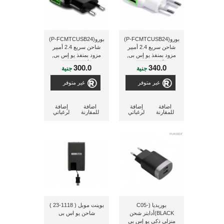
بورو(P-FCMTCUSB24)
بورو(P-FCMTCUSB24)
شاحن سريع 2.4 أمبير
شاحن سريع 2.4 أمبير
مزود بمنفذ يو إس بى,
مزود بمنفذ يو إس بى,
أبيض اللون
أسود اللون
300.0
340.0
جنية
جنية
غير متوفر
غير متوفر
اضافة
إضافة
اضافة
إضافة
للمقارنة
لرغباتي
للمقارنة
لرغباتي
بوريديا (C05-
بوينت موبل ( 1118-23 )
BLACK)أدابتر شحن
شاحن يو اس بى
منزلى ذكى يو إس بى