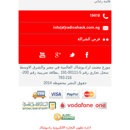
قائمة رغباتي
19419
info(at)radioshack.com.eg
فرص الشراكة
موزع معتمد لراديوشاك العالمية في مصر والشرق الاوسط
سجل تجاري رقم 5-00111-191 ,بطاقة ضريبية رقم 200-
216-783
حقوق النشر محفوظة 2014
ادارة تطوير التجارة الالكترونية راديوشاك