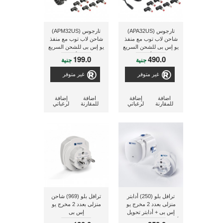
تارجوس (APA32US)
تارجوس (APM32US)
شاحن لاب توب مع منفذ
شاحن لاب توب مع منفذ
يو إس بى للشحن السريع
يو إس بى للشحن السريع
2.1 أمبير
2.1 أمبير
199.0
490.0
جنية
جنية
غير متوفر
غير متوفر
اضافة
إضافة
اضافة
إضافة
للمقارنة
لرغباتي
للمقارنة
لرغباتي
ترافل بلو (250) أدابتر
ترافل بلو (969) شاحن
منزلى بعدد 2 مخرج يو
منزلى بعدد 2 مخرج يو
إس بى + أدابتر تحويل
إس بى
أطراف عالمية للإستخدام