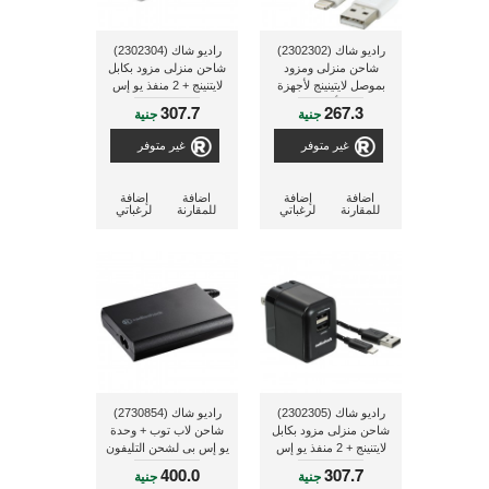
راديو شاك (2302302)
راديو شاك (2302304)
شاحن منزلى ومزود
شاحن منزلى مزود بكابل
بموصل لايتينينج لأجهزة
لايتنينج + 2 منفذ يو إس
أبل
بى
307.7
267.3
جنية
جنية
غير متوفر
غير متوفر
اضافة
إضافة
اضافة
إضافة
للمقارنة
لرغباتي
للمقارنة
لرغباتي
راديو شاك (2302305)
راديو شاك (2730854)
شاحن منزلى مزود بكابل
شاحن لاب توب + وحدة
لايتنينج + 2 منفذ يو إس
يو إس بى لشحن التليفون
بى
المحمول
400.0
307.7
جنية
جنية