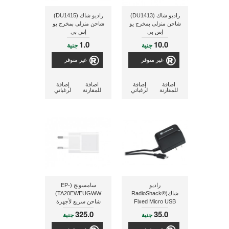
راديو شاك (DU1413)
راديو شاك (DU1415)
شاحن منزلى بمخرج يو
شاحن منزلى بمخرج يو
إس بى
إس بى
1.0
10.0
جنية
جنية
غير متوفر
غير متوفر
اضافة
إضافة
اضافة
إضافة
للمقارنة
لرغباتي
للمقارنة
لرغباتي
راديو
سامسونج (EP-
شاك(RadioShack®
TA20EWEUGWW)
Fixed Micro USB
شاحن سريع لأجهزة
5V/1.2A AC
الهاتف المحمول, ذو لون
325.0
35.0
جنية
جنية
Charger)شاحن بمخرج
أبيض
يو إس بى