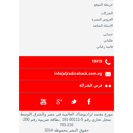
خريطة الموقع
الشركات
العروض المميزة
الاسئلة الشائعة
حسابي
طلباتي
قائمة رغباتي
19419
info(at)radioshack.com.eg
فرص الشراكة
موزع معتمد لراديوشاك العالمية في مصر والشرق الاوسط
سجل تجاري رقم 5-00111-191 ,بطاقة ضريبية رقم 200-
216-783
حقوق النشر محفوظة 2014