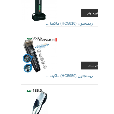
غير متوفر
ريمنجتون (HC5810) ماكينة قص الشعر و تهذيب اللحية
958.6
جنية
غير متوفر
ريمنجتون (HC5950) ماكينة قص الشعر
186.5
جنية