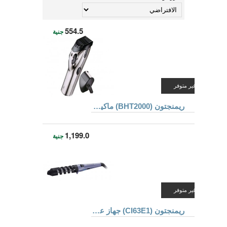
554.5
جنية
غير متوفر
ريمنجتون (BHT2000) ماكينة قص الشعر و تهذيب شعر الجسم
1,199.0
جنية
غير متوفر
ريمنجتون (CI63E1) جهاز عمل الشعر المموج