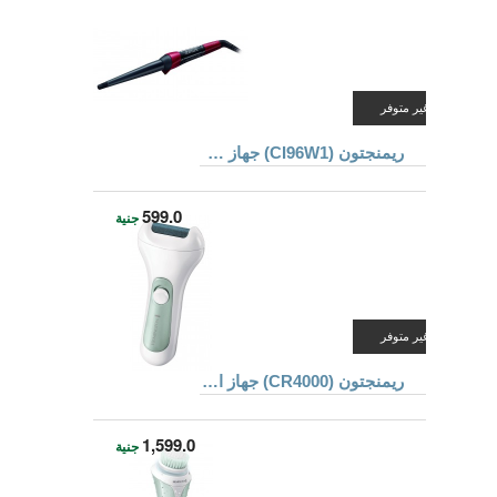
غير متوفر
ريمنجتون (CI96W1) جهاز عمل الشعر المموج
599.0
جنية
غير متوفر
ريمنجتون (CR4000) جهاز العناية بالقدم
1,599.0
جنية