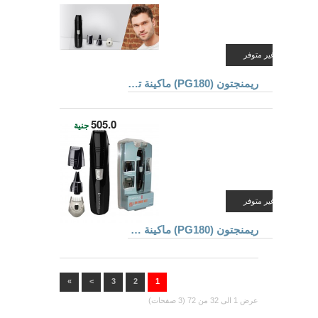
غير متوفر
ريمنجتون (PG180) ماكينة تهذيب و قص الشعر
505.0
جنية
غير متوفر
ريمنجتون (PG180) ماكينة حلاقة و تهذيب شعر الجسم و الرأس
»
>
3
2
1
عرض 1 الى 32 من 72 (3 صفحات)