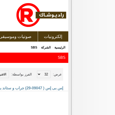
إلكترونيات
صوتيات وموسيقى
»
»
الرئيسية
الشركة
SBS
SBS
عرض:
الفرز بواسطة:
إس بى إس ( 09047-29) جراب و ستاند بلاك بيرى بلاى بوك