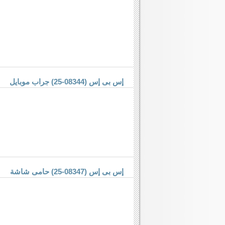
إس بى إس (08344-25) جراب موبايل
إس بى إس (08347-25) حامى شاشة