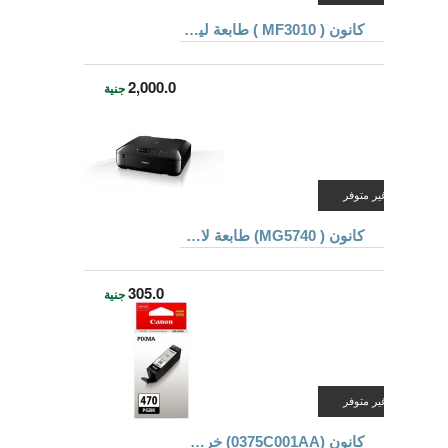
كانون ( MF3010 ) طابعة ليزر 3 فى 1
2,000.0
جنية
غير متوفر
كانون ( MG5740) طابعة لاسلكى + نسخ + ماسح ضوئى
305.0
جنية
غير متوفر
كانون (0375C001AA) خرطوشة حبر PGI-470PGBK للطابعات MG5740 و MG7740 ذو لون أسود