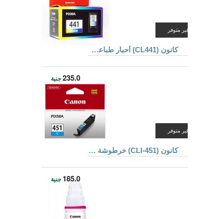
غير متوفر
كانون (CL441) أحبار طباعة ملونة للطابعة موديل MX374
235.0
جنية
غير متوفر
كانون (CLI-451) خرطوشة حبر للطابعات لون أزرق سماوى
185.0
جنية