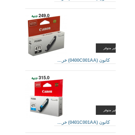
249.0
جنية
غير متوفر
كانون (0400C001AA) خرطوشة حبر CLI-471BK للطابعات MG5740 و MG7740 ذو لون أسود
315.0
جنية
غير متوفر
كانون (0401C001AA) خرطوشة حبر CLI-471C للطابعات MG5740 و MG7740 ذو لون أزرق سماوى