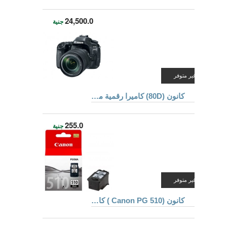
24,500.0
جنية
غير متوفر
كانون (80D) كاميرا رقمية محترفة بعدسة 18-135 ملم + كارت ذاكرة 8 جيجا بايت + حقيبة
255.0
جنية
غير متوفر
كانون (Canon PG 510 ) كارتريدج حبر