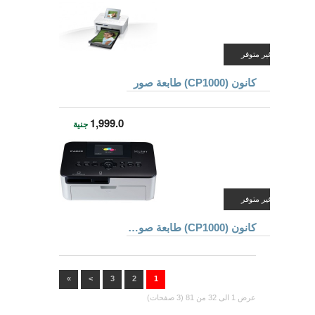
غير متوفر
كانون (CP1000) طابعة صور
1,999.0
جنية
غير متوفر
كانون (CP1000) طابعة صور + ورق مقاس KP-36IP
»
>
3
2
1
عرض 1 الى 32 من 81 (3 صفحات)