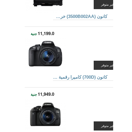
غير متوفر
كانون (3500B002AA) خرطوشة حبر للطابعات لون أسود
11,199.0
جنية
غير متوفر
كانون (700D) كاميرا رقمية محترفة بعدسة 18-55 ملم + كارت ذاكرة 8 جيجا بايت + حقيبة
11,949.0
جنية
غير متوفر