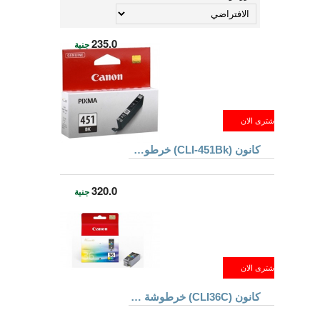
235.0
جنية
كانون (CLI-451Bk) خرطوشة حبر ذو لون أسود
320.0
جنية
كانون (CLI36C) خرطوشة حبر مكونة من أربعة ألوان