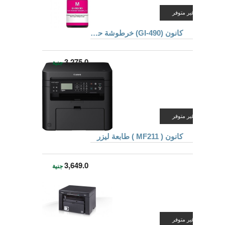
غير متوفر
كانون (GI-490) خرطوشة حبر للطابعات لون أرجوانى
3,275.0
جنية
غير متوفر
كانون ( MF211 ) طابعة ليزر
3,649.0
جنية
غير متوفر