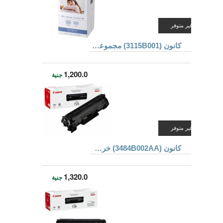
غير متوفر
كانون (3115B001) مجموعة ورق ملون لطابعات الأحبار
1,200.0
جنية
غير متوفر
كانون (3484B002AA) خرطوشة حبر للطابعات لون أسود
1,320.0
جنية