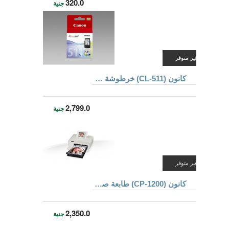
320.0
جنية
غير متوفر
كانون (CL-511) خرطوشة حبر ملونة للطابعة MP28
2,799.0
جنية
غير متوفر
كانون (CP-1200) طابعة صور, ذو لون أبيض
2,350.0
جنية