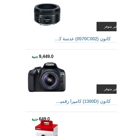
غير متوفر
كانون (0570C002) عدسة كاميرا محترفة طول البعد البؤرى 50 ملم و فتحة العدسة f/1.8 و ذو لون أسود
9,449.0
جنية
غير متوفر
كانون (1300D) كاميرا رقمية محترفة بعدسة 55-18 ملم + حقيبة + كارت ذاكرة 8 جيجا بايت و مزودة بتقنية NFC و الواى فاى و ذو لون أسود
649.0
جنية