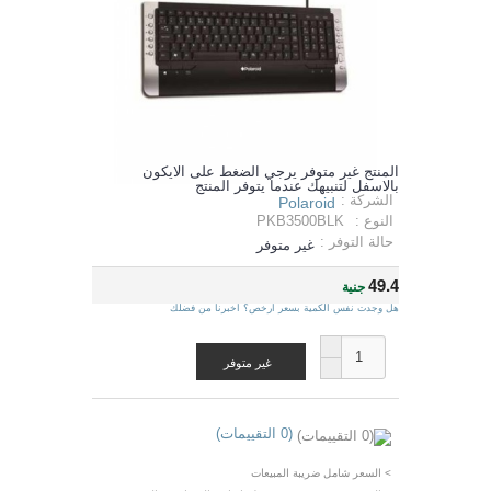
المنتج غير متوفر يرجي الضغط على الايكون
بالاسفل لتنبيهك عندما يتوفر المنتج
الشركة :
Polaroid
النوع :
PKB3500BLK
حالة التوفر :
غير متوفر
49.4
جنية
هل وجدت نفس الكمية بسعر ارخص؟ اخبرنا من فضلك
غير متوفر
(0 التقييمات)
> السعر شامل ضريبة المبيعات