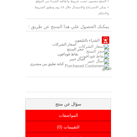
> المنتج مضمون حسب شروط واتفاقية الشراء من الموقع
> يمكن الاسترجاع والاستبدال خلال 14 يوم وتطبق الشروط
والاحكام
يمكنك الحصول علي هذا المنتج عن طريق :
الشراء بالتليفون
اسعار الشركات
حجز المنتج
نقاط فودافون
اسأل خبير
كتابة تعليق من مشترى
المنتج
سؤال عن منتج
المواصفات
التقييمات (0)