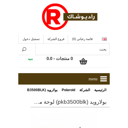
قائمة رغباتي (0)
فروع الشركة
تسجيل دخول
0 منتجات - 0.0
جنية
menu
»
»
»
الرئيسية
الشركة
Polaroid
بولارويد (PKB3500BLK) لوحة مفاتيح لاسلكية
بولارويد (pkb3500blk) لوحة مفاتيح لاسلكية