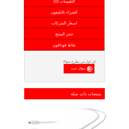
التقييمات (0)
الشراء بالتليفون
اسعار الشركات
حجز المنتج
نقاط فودافون
كن اول من يطرح سؤالا
منتجات ذات صلة