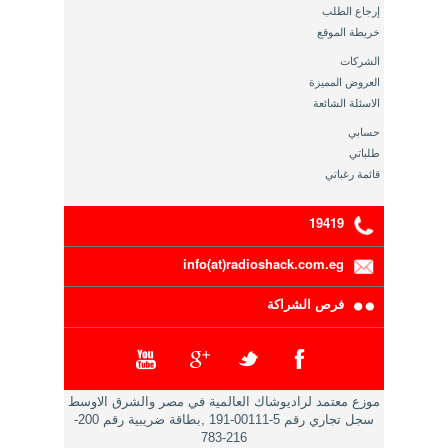
إرجاع الطلب
خريطة الموقع
الشركات
العروض المميزة
الاسئلة الشائعة
حسابي
طلباتي
قائمة رغباتي
19419
info(at)radioshack.com.eg
فرص الشراكة
موزع معتمد لراديوشاك العالمية في مصر والشرق الاوسط
سجل تجاري رقم 5-00111-191 ,بطاقة ضريبية رقم 200-
216-783