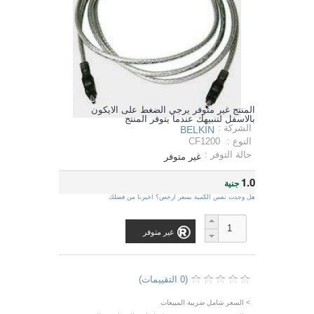
المنتج غير متوفر يرجي الضغط على الايكون
بالاسفل لتنبيهك عندما يتوفر المنتج
الشركة :
BELKIN
النوع :
CF1200
حالة التوفر :
غير متوفر
1.0
جنية
هل وجدت نفس الكمية بسعر ارخص؟ اخبرنا من فضلك
غير متوفر
(0 التقييمات)
> السعر شامل ضريبة المبيعات