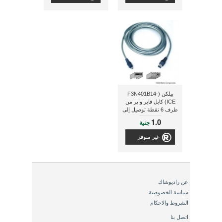
بيلكن (F3N401B14-
ICE) كابل فاير واير من
طرف 6 نقطة توصيل إلى
طرف 4 نقطة توصيل
1.0
جنية
بطول 4 متر
غير متوفر
عن راديوشاك
سياسة الخصوصية
الشروط والاحكام
اتصل بنا