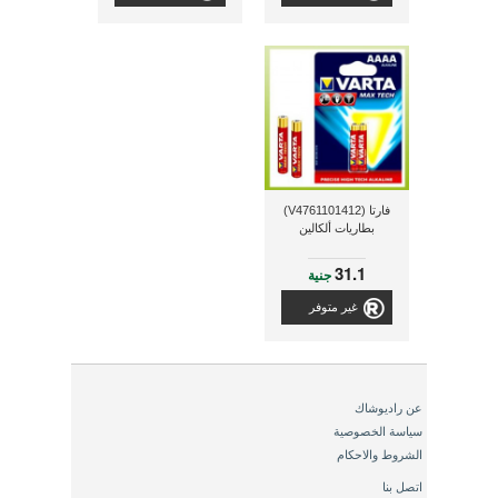
فارتا (V4761101412)
بطاريات ألكالين
31.1
جنية
غير متوفر
عن راديوشاك
سياسة الخصوصية
الشروط والاحكام
اتصل بنا