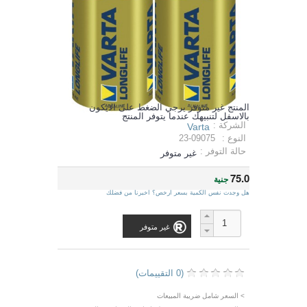
المنتج غير متوفر يرجي الضغط على الايكون
بالاسفل لتنبيهك عندما يتوفر المنتج
الشركة :
Varta
النوع :
23-09075
حالة التوفر :
غير متوفر
75.0
جنية
هل وجدت نفس الكمية بسعر ارخص؟ اخبرنا من فضلك
غير متوفر
(0 التقييمات)
> السعر شامل ضريبة المبيعات