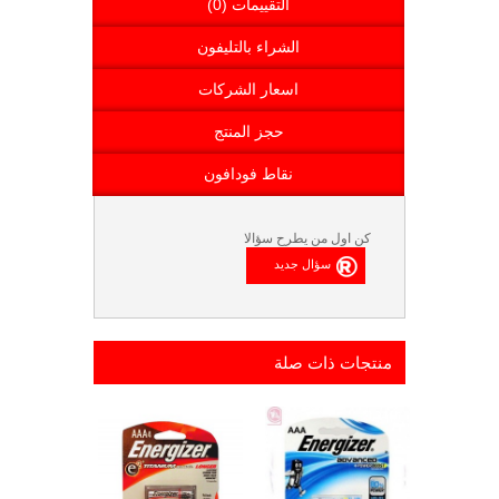
التقييمات (0)
الشراء بالتليفون
اسعار الشركات
حجز المنتج
نقاط فودافون
كن اول من يطرح سؤالا
منتجات ذات صلة