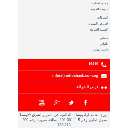
إرجاع الطلب
خريطة الموقع
الشركات
العروض المميزة
الاسئلة الشائعة
حسابي
طلباتي
قائمة رغباتي
19419
info(at)radioshack.com.eg
فرص الشراكة
موزع معتمد لراديوشاك العالمية في مصر والشرق الاوسط
سجل تجاري رقم 5-00111-191 ,بطاقة ضريبية رقم 200-
216-783