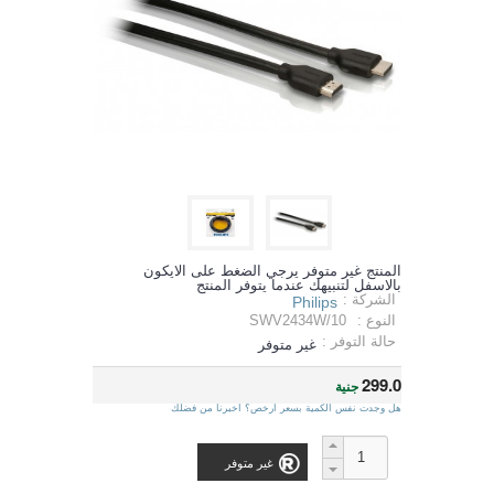
المنتج غير متوفر يرجي الضغط على الايكون
بالاسفل لتنبيهك عندما يتوفر المنتج
الشركة :
Philips
النوع :
SWV2434W/10
حالة التوفر :
غير متوفر
299.0
جنية
هل وجدت نفس الكمية بسعر ارخص؟ اخبرنا من فضلك
غير متوفر