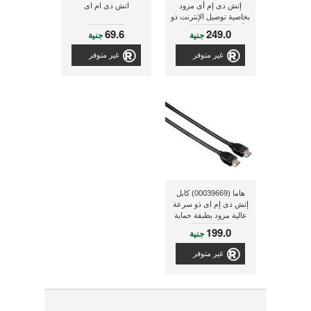
إتش دى إم أى مزود
اتش دى ام اى
بخاصية توصيل الإنترنت ذو
أطراف مطلية بالذهب
69.6
249.0
جنية
جنية
وطول 3 متر , أسود
غير متوفر
غير متوفر
هاما (00039669) كابل
إتش دى إم اى ذو سرعة
عالية مزود بطبقة حماية
وذو طول 1.8 متر
199.0
جنية
غير متوفر