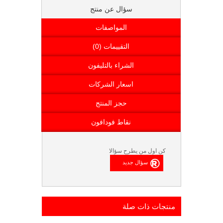
سؤال عن منتج
المواصفات
التقييمات (0)
الشراء بالتليفون
اسعار الشركات
حجز المنتج
نقاط فودافون
كن اول من يطرح سؤالا
منتجات ذات صلة