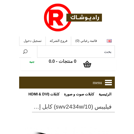
قائمة رغباتي (0)
فروع الشركة
تسجيل دخول
0 منتجات - 0.0
جنية
menu
»
»
»
الرئيسية
كابلات صوت و صورة
كابلات (HDMI & DVI)
فيليبس (SWV2434W/10) كابل إتش دى إم أى مزود بخاصية توصيل الإنترنت ذو طول 5 متر
فيليبس (swv2434w/10) كابل إتش دى إم أى مزود بخاصية توصيل الإنترنت ذو طول 5 متر