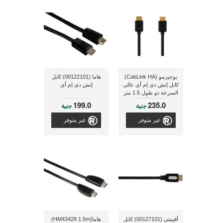
يوجيزمو (CabLink HA)
هاما (00122101) كابل
كابل إتش دى إم أى عالى
إتش دى إم أى
السرعة ذو طول 1.5 متر
ذو لون أسود
199.0
235.0
جنية
جنية
غير متوفر
غير متوفر
أفينيتى (00127101) كابل
هاما(HM43428 1.5m)