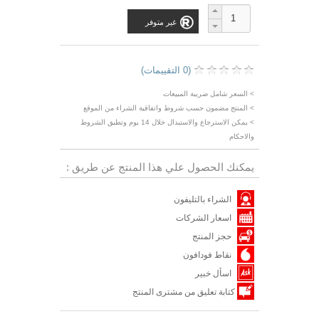
غير متوفر
(0 التقييمات)
> السعر شامل ضريبة المبيعات
> المنتج مضمون حسب شروط واتفاقية الشراء من الموقع
> يمكن الاسترجاع والاستبدال خلال 14 يوم وتطبق الشروط
والاحكام
يمكنك الحصول علي هذا المنتج عن طريق :
الشراء بالتليفون
اسعار الشركات
حجز المنتج
نقاط فودافون
اسأل خبير
كتابة تعليق من مشترى المنتج