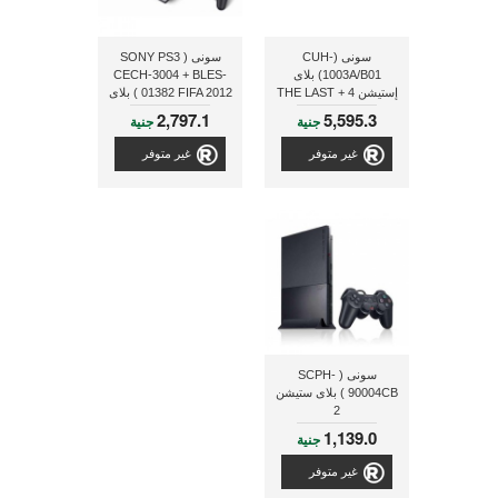
سونى (CUH-
سونى ( SONY PS3
1003A/B01) بلاى
CECH-3004 + BLES-
إستيشن 4 + THE LAST
01382 FIFA 2012 ) بلاى
OF US- REMASTERD
ستيشن3
2,797.1
5,595.3
جنية
جنية
غير متوفر
غير متوفر
سونى ( SCPH-
90004CB ) بلاى ستيشن
2
1,139.0
جنية
غير متوفر