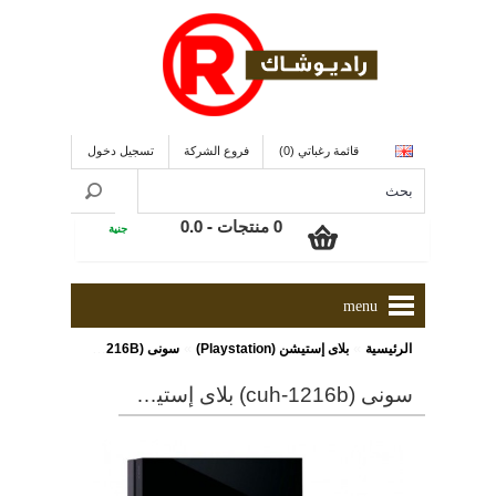
قائمة رغباتي (0)
فروع الشركة
تسجيل دخول
0 منتجات - 0.0
جنية
menu
»
»
الرئيسية
بلاى إستيشن (Playstation)
سونى (CUH-1216B) بلاى إستيشن 4 بمساحة 1000 جيجا بايت و مزود بذراعين تحكم + لعبة فيفا 2017 و ذو لون أسود
سونى (cuh-1216b) بلاى إستيشن 4 بمساحة 1000 جيجا بايت و مزود بذراعين تحكم + لعبة فيفا 2017 و ذو لون أسود