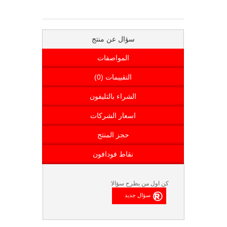
سؤال عن منتج
المواصفات
التقييمات (0)
الشراء بالتليفون
اسعار الشركات
حجز المنتج
نقاط فودافون
كن اول من يطرح سؤالا