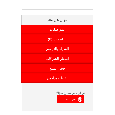
سؤال عن منتج
المواصفات
التقييمات (0)
الشراء بالتليفون
اسعار الشركات
حجز المنتج
نقاط فودافون
كن اول من يطرح سؤالا