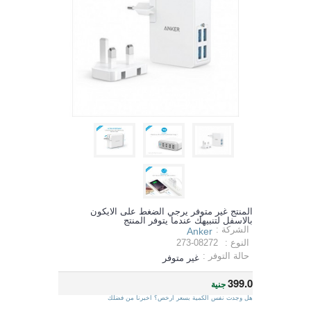
المنتج غير متوفر يرجي الضغط على الايكون
بالاسفل لتنبيهك عندما يتوفر المنتج
الشركة :
Anker
النوع :
273-08272
حالة التوفر :
غير متوفر
399.0
جنية
هل وجدت نفس الكمية بسعر ارخص؟ اخبرنا من فضلك