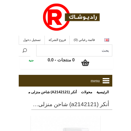
قائمة رغباتي (0)
فروع الشركة
تسجيل دخول
0 منتجات - 0.0
جنية
menu
»
»
الرئيسية
محولات
أنكر (A2142121) شاحن منزلى مزود بعدد 4 منافذ يو إس بى, ذو لون أبيض
أنكر (a2142121) شاحن منزلى مزود بعدد 4 منافذ يو إس بى, ذو لون أبيض