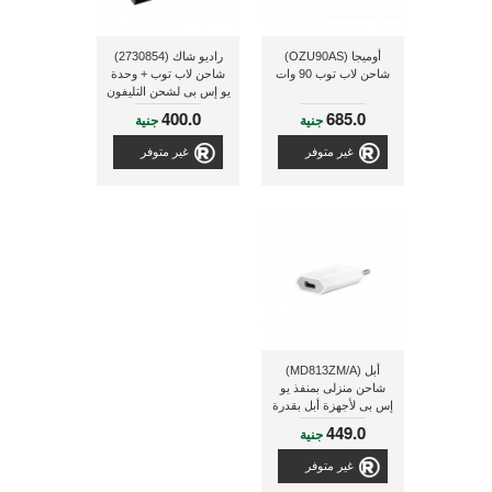
أوميجا (OZU90AS)
راديو شاك (2730854)
شاحن لاب توب 90 وات
شاحن لاب توب + وحدة
يو إس بى لشحن التليفون
المحمول
400.0
685.0
جنية
جنية
غير متوفر
غير متوفر
أبل (MD813ZM/A)
شاحن منزلى بمنفذ يو
إس بى لأجهزة أبل بقدرة
5 وات
449.0
جنية
غير متوفر