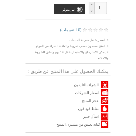
غير متوفر
(0 التقييمات)
> السعر شامل ضريبة المبيعات
> المنتج مضمون حسب شروط واتفاقية الشراء من الموقع
> يمكن الاسترجاع والاستبدال خلال 14 يوم وتطبق الشروط
والاحكام
يمكنك الحصول علي هذا المنتج عن طريق :
الشراء بالتليفون
اسعار الشركات
حجز المنتج
نقاط فودافون
اسأل خبير
كتابة تعليق من مشترى المنتج