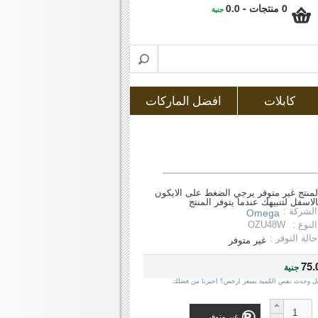
0 منتجات - 0.0
جنية
كابلات
افضل الماركات
لمنتج غير متوفر يرجي الضغط على الايكون
الاسفل لتنبيهك عندما يتوفر المنتج
الشركة :
Omega
النوع :
OZU48W
حالة التوفر :
غير متوفر
75.
جنية
ل وجدت نفس الكمية بسعر ارخص؟ اخبرنا من فضلك
غير متوفر