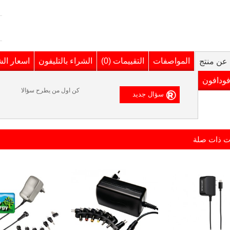
المواصفات
التقييمات (0)
الشراء بالتليفون
اسعار ال
عن منتج
فودافون
كن اول من يطرح سؤالا
ت ذات صلة