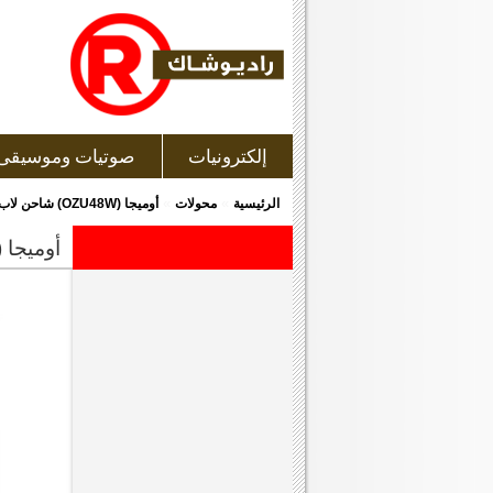
إلكترونيات
صوتيات وموسيقى
»
»
الرئيسية
محولات
أوميجا (OZU48W) شاحن لاب توب
أوميجا (ozu48w) شاحن لاب تو