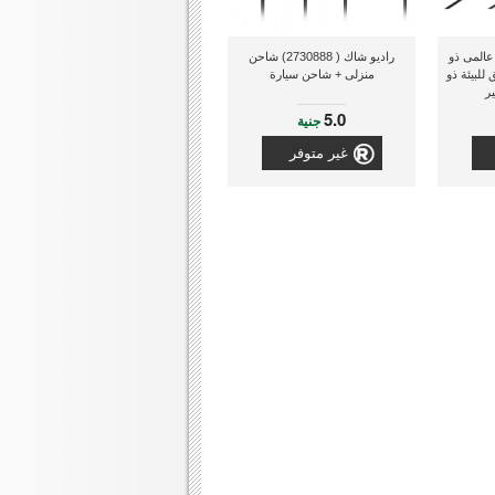
) شاحن عالمى ذو
راديو شاك ( 2730888) شاحن
للبيئة ذو
منزلى + شاحن سيارة
5.0
جنية
غير متوفر