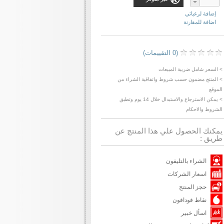
إضافة لرغباتي
اضافة للمقارنة
(0 التقييمات)
> السعر شامل ضريبة المبيعات
> المنتج مضمون حسب شروط واتفاقية الشراء من
الموقع
> يمكن الاسترجاع والاستبدال خلال 14 يوم وتطبق
الشروط والاحكام
يمكنك الحصول علي هذا المنتج عن
طريق :
الشراء بالتليفون
اسعار الشركات
حجز المنتج
نقاط فودافون
اسأل خبير