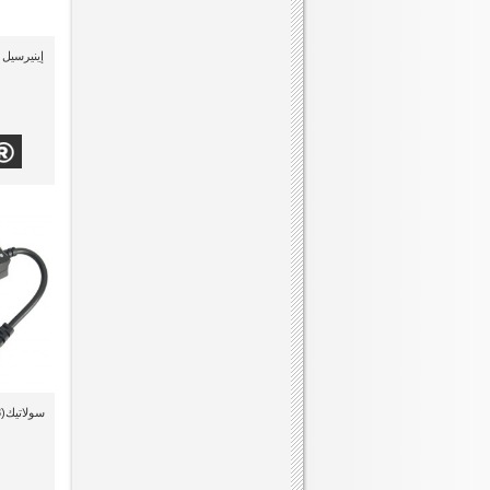
سولاتيك(NGB-8) شاحن نوت بوك