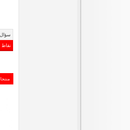
سؤال 
نقاط 
منتجا