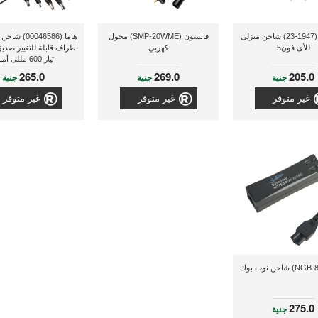
إينيرسيل (1947-23) شاحن منزلى
فانسون (SMP-20WME) محول
هاما (00046586
للأى فون5
كهربي
اطراف قابلة للتغيير صديق 
تيار 600 مللى أمبير
265.0
269.0
205.0
جنية
جنية
جنية
غير متوفر
غير متوفر
غير متوفر
275.0
جنية