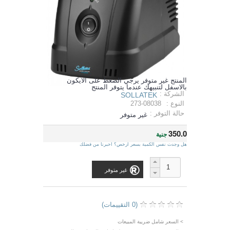
المنتج غير متوفر يرجي الضغط على الايكون
بالاسفل لتنبيهك عندما يتوفر المنتج
الشركة :
SOLLATEK
النوع :
273-08038
حالة التوفر :
غير متوفر
350.0
جنية
هل وجدت نفس الكمية بسعر ارخص؟ اخبرنا من فضلك
غير متوفر
(0 التقييمات)
> السعر شامل ضريبة المبيعات