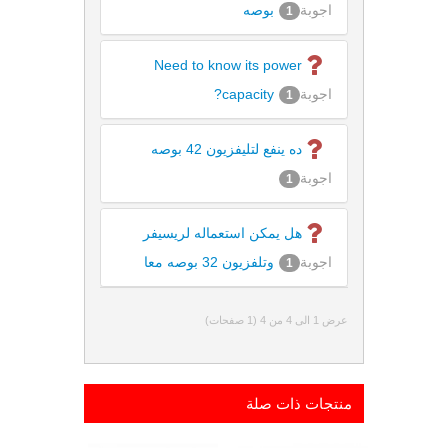
اجوبة
بوصه
1
Need to know its power
اجوبة
capacity?
1
ده ينفع لتليفزيون 42 بوصه
اجوبة
1
هل يمكن استعماله لريسيفر
اجوبة
وتلفزيون 32 بوصه معا
1
عرض 1 الى 4 من 4 (1 صفحات)
منتجات ذات صلة