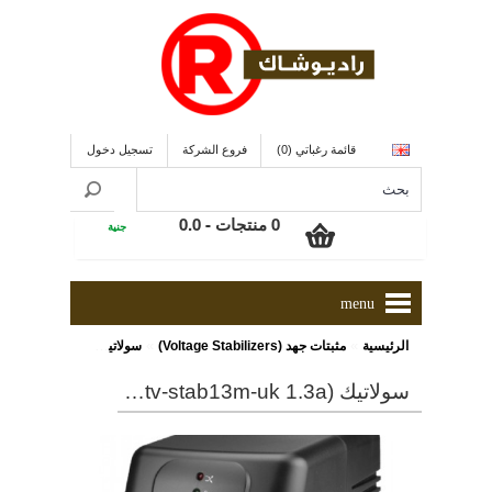
قائمة رغباتي (0)
فروع الشركة
تسجيل دخول
0 منتجات - 0.0
جنية
menu
»
»
الرئيسية
مثبتات جهد (Voltage Stabilizers)
سولاتيك (TV-STAB13M-UK 1.3A) مثبت تيار لجهاز التليفزيون
سولاتيك (tv-stab13m-uk 1.3a) مثبت تيار لجهاز التليفزيون