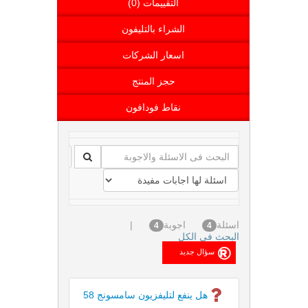
التقييمات (0)
الشراء بالتليفون
اسعار الشركات
حجز المنتج
نقاط فودافون
اسئلة
اجوبة
|
4
4
البحث فى الكل
هل ينفع لتليفزيون سامسونج 58