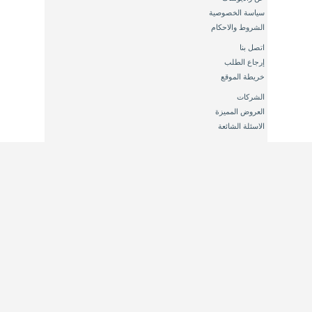
سياسة الخصوصية
الشروط والاحكام
اتصل بنا
إرجاع الطلب
خريطة الموقع
الشركات
العروض المميزة
الاسئلة الشائعة
حسابي
طلباتي
قائمة رغباتي
19419
info(at)radioshack.com.eg
فرص الشراكة