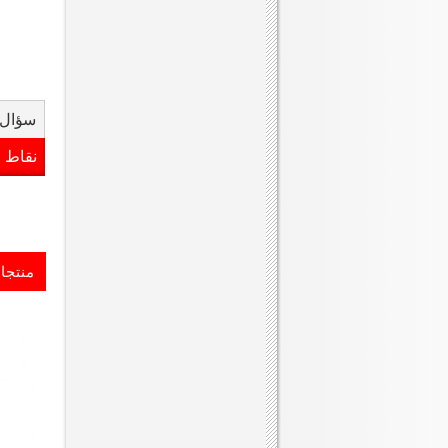
سؤال 
نقاط 
منتجا