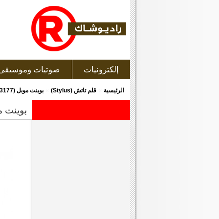
إلكترونيات
صوتيات وموسيقى
»
»
الرئيسية
قلم تاتش (Stylus)
بوينت موبل (3177-26) قلم للتاتش
بوينت موبل (3177-6