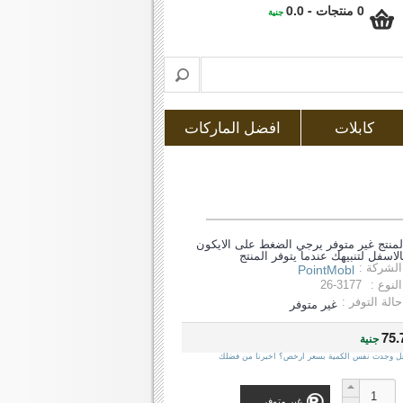
0 منتجات - 0.0
جنية
كابلات
افضل الماركات
لمنتج غير متوفر يرجي الضغط على الايكون
الاسفل لتنبيهك عندما يتوفر المنتج
الشركة :
PointMobl
النوع :
26-3177
حالة التوفر :
غير متوفر
75.
جنية
ل وجدت نفس الكمية بسعر ارخص؟ اخبرنا من فضلك
غير متوفر