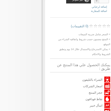
إضافة لرغباتي
اضافة للمقارنة
(0 التقييمات)
> السعر شامل ضريبة المبيعات
> المنتج مضمون حسب شروط واتفاقية الشراء من
الموقع
> يمكن الاسترجاع والاستبدال خلال 14 يوم وتطبق
الشروط والاحكام
يمكنك الحصول علي هذا المنتج عن
طريق :
الشراء بالتليفون
اسعار الشركات
حجز المنتج
نقاط فودافون
اسأل خبير