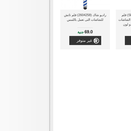
سبيد لينك (SL-7006-BZ) قلم
راديو شاك (2604258) قلم تاتش
 الشاشات
للشاشات التى تعمل باللمس
و لون
69.0
جنية
غير متوفر