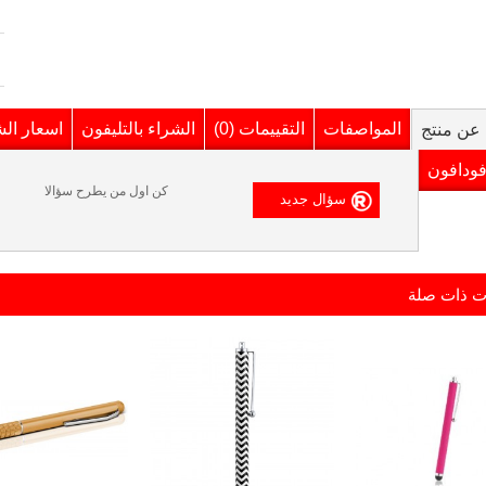
المواصفات
التقييمات (0)
الشراء بالتليفون
اسعار ال
عن منتج
فودافون
كن اول من يطرح سؤالا
ت ذات صلة