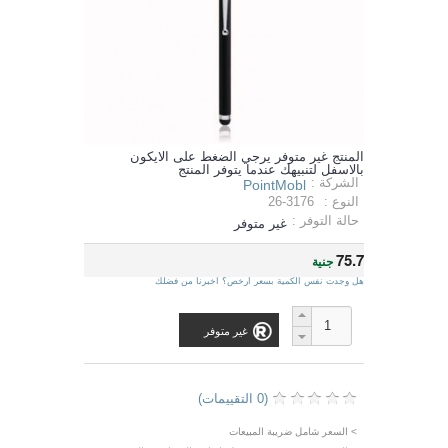
المنتج غير متوفر يرجي الضغط على الايكون
بالاسفل لتنبيهك عندما يتوفر المنتج
الشركة :
PointMobl
النوع :
26-3176
حالة التوفر :
غير متوفر
75.7
جنية
هل وجدت نفس الكمية بسعر ارخص؟ اخبرنا من فضلك
غير متوفر
(0 التقييمات)
> السعر شامل ضريبة المبيعات