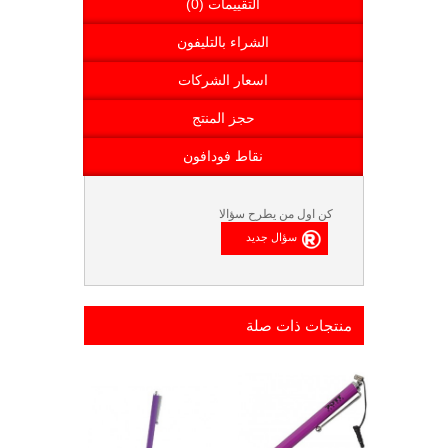
التقييمات (0)
الشراء بالتليفون
اسعار الشركات
حجز المنتج
نقاط فودافون
كن اول من يطرح سؤالا
منتجات ذات صلة