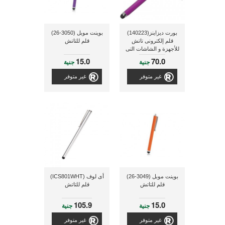
بورت ديزاينز(140223)
بوينت موبل (3050-26)
قلم إلكترونى تاتش
قلم للتاتش
للأجهزة و الشاشات التى
تعمل باللمس و ذو لون
15.0
70.0
جنية
جنية
غير متوفر
غير متوفر
بوينت موبل (3049-26)
أى لوف (ICS801WHT)
قلم للتاتش
قلم للتاتش
105.9
15.0
جنية
جنية
غير متوفر
غير متوفر