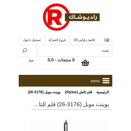
قائمة رغباتي (0)
فروع الشركة
تسجيل دخول
0 منتجات - 0.0
جنية
menu
»
»
الرئيسية
قلم تاتش (Stylus)
بوينت موبل (3176-26) قلم للتاتش
بوينت موبل (3176-26) قلم للتاتش