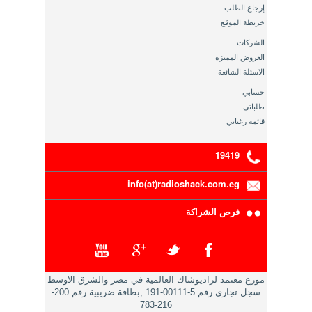
إرجاع الطلب
خريطة الموقع
الشركات
العروض المميزة
الاسئلة الشائعة
حسابي
طلباتي
قائمة رغباتي
19419
info(at)radioshack.com.eg
فرص الشراكة
موزع معتمد لراديوشاك العالمية في مصر والشرق الاوسط
سجل تجاري رقم 5-00111-191 ,بطاقة ضريبية رقم 200-
216-783