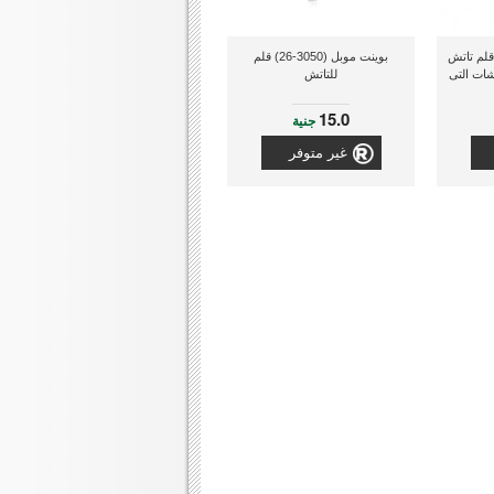
 موبل (2603656) قلم تاتش
بوينت موبل (3050-26) قلم
شات التى
للتاتش
15.0
جنية
غير متوفر