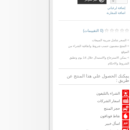
إضافة لرغباتي
اضافة للمقارنة
(0 التقييمات)
> السعر شامل ضريبة المبيعات
> المنتج مضمون حسب شروط واتفاقية الشراء من
الموقع
> يمكن الاسترجاع والاستبدال خلال 14 يوم وتطبق
الشروط والاحكام
يمكنك الحصول علي هذا المنتج عن
طريق :
الشراء بالتليفون
اسعار الشركات
حجز المنتج
نقاط فودافون
اسأل خبير