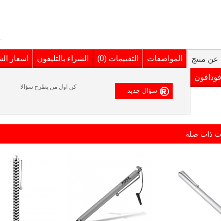
المواصفات
التقييمات (0)
الشراء بالتليفون
اسعار ال
عن منتج
فودافون
كن اول من يطرح سؤالا
ت ذات صلة