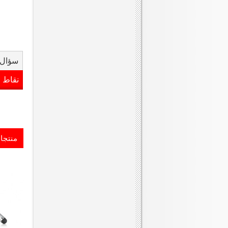
سؤال 
نقاط 
منتجا