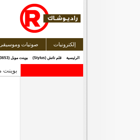
إلكترونيات
صوتيات وموسيقى
»
»
الرئيسية
قلم تاتش (Stylus)
بوينت موبل (603653) قلم تاتش إلكترونى للأجهزة و الشاشات التى تعمل باللمس
بوينت موبل (603653) قلم تاتش إلكترونى لل