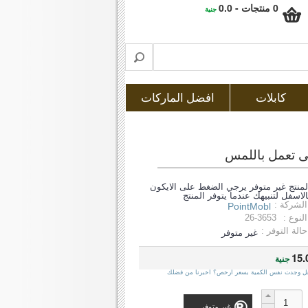
0 منتجات - 0.0
جنية
كابلات
افضل الماركات
لمنتج غير متوفر يرجي الضغط على الايكون
الاسفل لتنبيهك عندما يتوفر المنتج
الشركة :
PointMobl
النوع :
26-3653
حالة التوفر :
غير متوفر
15.
جنية
ل وجدت نفس الكمية بسعر ارخص؟ اخبرنا من فضلك
غير متوفر