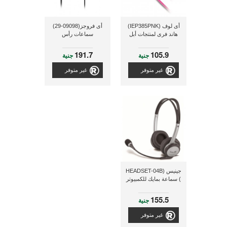
أى لوف (IEP385PNK)
أى فروجز(09098-29)
هاند فرى لمنتجات أبل
سماعات رأس
191.7
105.9
جنية
جنية
غير متوفر
غير متوفر
جينيس (HEADSET-04B
) سماعة بمايك للكمبيوتر
155.5
جنية
غير متوفر