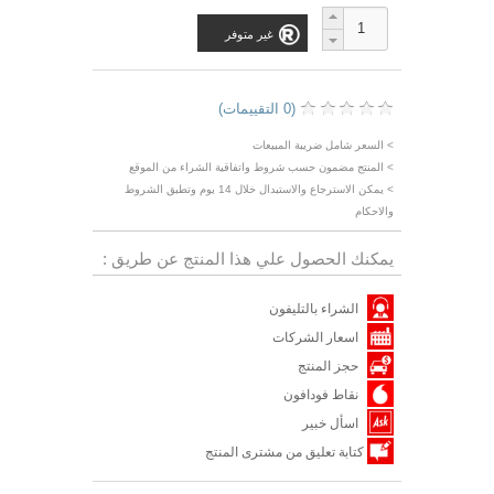
غير متوفر
(0 التقييمات)
> السعر شامل ضريبة المبيعات
> المنتج مضمون حسب شروط واتفاقية الشراء من الموقع
> يمكن الاسترجاع والاستبدال خلال 14 يوم وتطبق الشروط
والاحكام
يمكنك الحصول علي هذا المنتج عن طريق :
الشراء بالتليفون
اسعار الشركات
حجز المنتج
نقاط فودافون
اسأل خبير
كتابة تعليق من مشترى المنتج