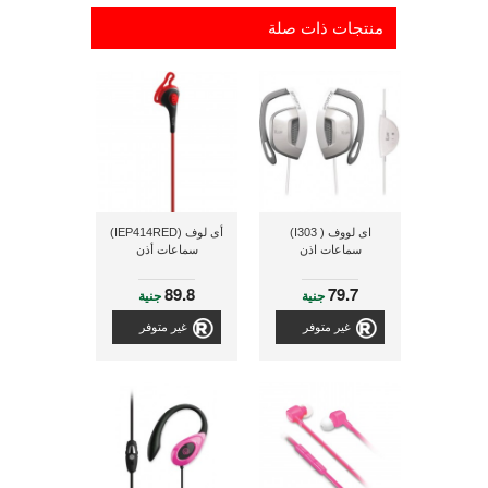
منتجات ذات صلة
اى لووف ( I303)
أى لوف (IEP414RED)
سماعات اذن
سماعات أذن
89.8
79.7
جنية
جنية
غير متوفر
غير متوفر