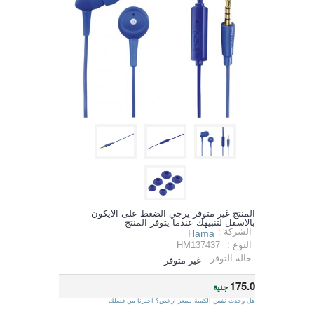
المنتج غير متوفر يرجي الضغط على الايكون
بالاسفل لتنبيهك عندما يتوفر المنتج
الشركة :
Hama
النوع :
HM137437
حالة التوفر :
غير متوفر
175.0
جنية
هل وجدت نفس الكمية بسعر ارخص؟ اخبرنا من فضلك