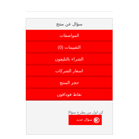
سؤال عن منتج
المواصفات
التقييمات (0)
الشراء بالتليفون
اسعار الشركات
حجز المنتج
نقاط فودافون
كن اول من يطرح سؤالا