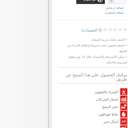
إضافة لرغباتي
اضافة للمقارنة
(0 التقييمات)
> السعر شامل ضريبة المبيعات
> المنتج مضمون حسب شروط واتفاقية الشراء من
الموقع
> يمكن الاسترجاع والاستبدال خلال 14 يوم وتطبق
الشروط والاحكام
يمكنك الحصول علي هذا المنتج عن
طريق :
الشراء بالتليفون
اسعار الشركات
حجز المنتج
نقاط فودافون
اسأل خبير