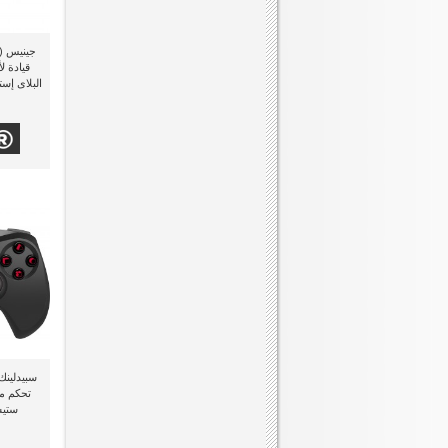
قيادة ل
البلاى إستيشن 3 و وي
تحكم مز
ستيشن 3 (3