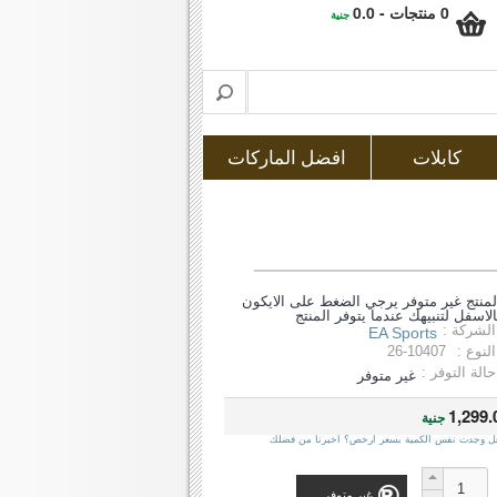
0 منتجات - 0.0
جنية
كابلات
افضل الماركات
لمنتج غير متوفر يرجي الضغط على الايكون
الاسفل لتنبيهك عندما يتوفر المنتج
الشركة :
EA Sports
النوع :
26-10407
حالة التوفر :
غير متوفر
1,299.
جنية
ل وجدت نفس الكمية بسعر ارخص؟ اخبرنا من فضلك
غير متوفر