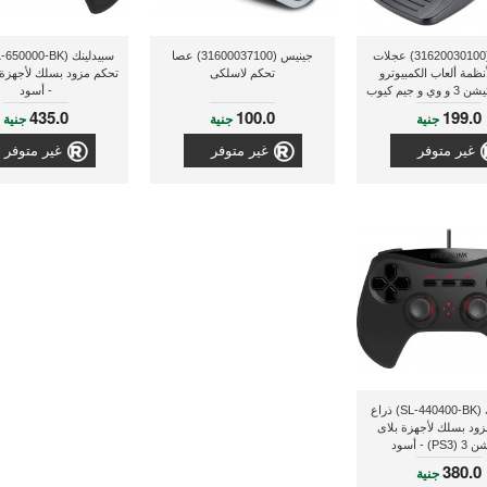
جينيس (31620030100) عجلات
جينيس (31600037100) عصا
أنظمة ألعاب الكمبيوترو
تحكم لاسلكى
تحكم مزود بسلك لأجهزة ا
 و جيم كيوب
- أسود
435.0
100.0
199.0
جنية
جنية
جنية
غير متوفر
غير متوفر
غير متوفر
سبيدلينك (SL-440400-BK) ذراع
ود بسلك لأجهزة بلاى
PS) - أسود
380.0
جنية