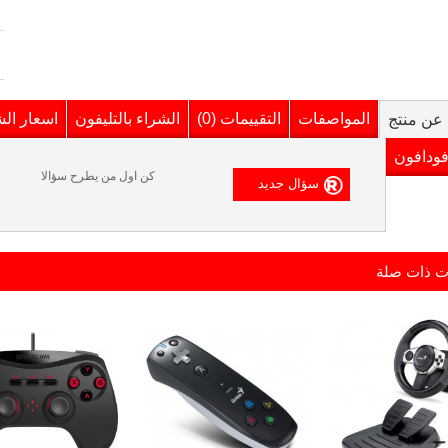
المواصفات
التقييمات (0)
الشراء بالتليفون
اسعار ال
عن منتج
فودافون
كن اول من يطرح سؤالا
ت ذات صلة