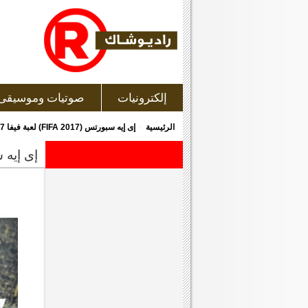
إلكترونيات
صوتيات وموسيقى
»
الرئيسية
إى إيه سبورتس (FIFA 2017) لعبة فيفا 2017 لجهاز بلاى إستيشن 4
إى إيه سبورتس (fifa 2017) 