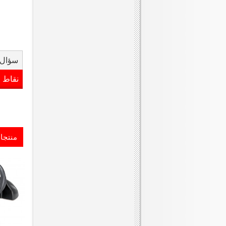
سؤال 
نقاط 
منتجا