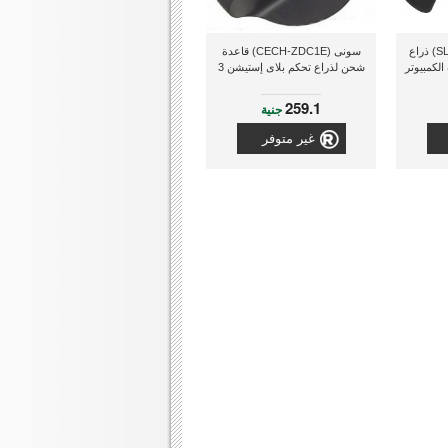
سبيدلينك (SL-650000-BK) ذراع
سونى (CECH-ZDC1E) قاعدة
لكمبيوتر
شحن لذراع تحكم بلاى إستيشن 3
259.1
جنية
غير متوفر