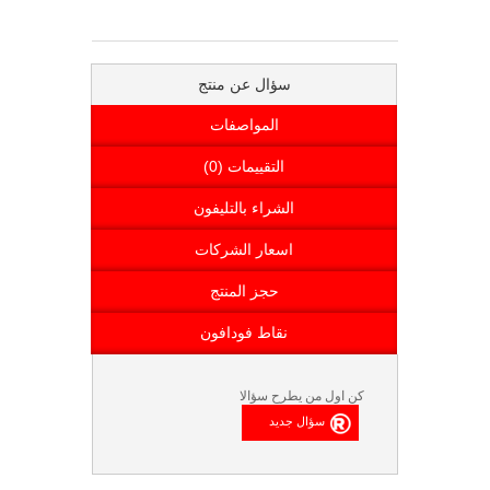
سؤال عن منتج
المواصفات
التقييمات (0)
الشراء بالتليفون
اسعار الشركات
حجز المنتج
نقاط فودافون
كن اول من يطرح سؤالا