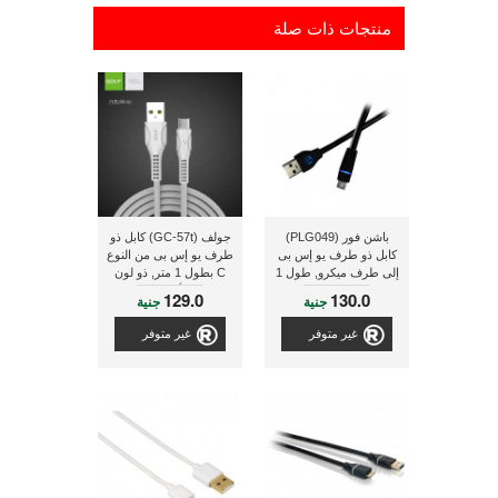
منتجات ذات صلة
باشن فور (PLG049)
جولف (GC-57t) كابل ذو
كابل ذو طرف يو إس بى
طرف يو إس بى من النوع
إلى طرف ميكرو, طول 1
C بطول 1 متر, ذو لون
متر, ذو لون اسود
أبيض
129.0
130.0
جنية
جنية
غير متوفر
غير متوفر