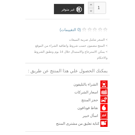
غير متوفر
(0 التقييمات)
> السعر شامل ضريبة المبيعات
> المنتج مضمون حسب شروط واتفاقية الشراء من الموقع
> يمكن الاسترجاع والاستبدال خلال 14 يوم وتطبق الشروط
والاحكام
يمكنك الحصول علي هذا المنتج عن طريق :
الشراء بالتليفون
اسعار الشركات
حجز المنتج
نقاط فودافون
اسأل خبير
كتابة تعليق من مشترى المنتج