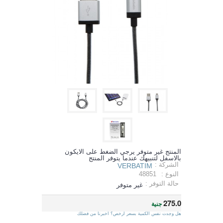
المنتج غير متوفر يرجي الضغط على الايكون
بالاسفل لتنبيهك عندما يتوفر المنتج
الشركة :
VERBATIM
النوع :
48851
حالة التوفر :
غير متوفر
275.0
جنية
هل وجدت نفس الكمية بسعر ارخص؟ اخبرنا من فضلك