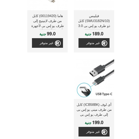
فيليبس
هاما (00119420) كابل
(SWU3182N/10) كابل
من طرف لاينينيج إلى
ذو طرف يو إس بى 3.0
طرف يو إس بى لأجهزة
من النوع A / طرف ميكرو
أى باد وأجهزة أى فون
99.0
189.0
جنية
جنية
يو إس بى من النوع B ذو
وأجهزة الأى بود ذو طول
طول 1.8 متر- أسود
1.5 متر - أبيض
غير متوفر
غير متوفر
أى لوف (ICB58BK) كابل
من طرف مينى يو إس بى
إلى طرف يو إس بى
للشحن و التزامن و ذو
199.0
جنية
طول 0.9 متر
غير متوفر