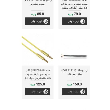
صوت ستيريو ذات طرف
صوت ستيريو
3.5 ملم, أطراف مطلية
بالذهب, طول 1 متر
85.8
79.0
جنية
جنية
غير متوفر
غير متوفر
راديوشاك (11117-278)
هاما (00124423) كابل
سلك سماعات
صوت ذو طرفى صوت
3.5 ملليمتر ذو طول 1.5
متر - أصفر
125.0
150.3
جنية
جنية
غير متوفر
غير متوفر