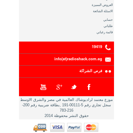
العروض المميزة
الاسئلة الشائعة
حسابي
طلباتي
قائمة رغباتي
19419
info(at)radioshack.com.eg
فرص الشراكة
موزع معتمد لراديوشاك العالمية في مصر والشرق الاوسط
سجل تجاري رقم 5-00111-191 ,بطاقة ضريبية رقم 200-
216-783
حقوق النشر محفوظة 2014