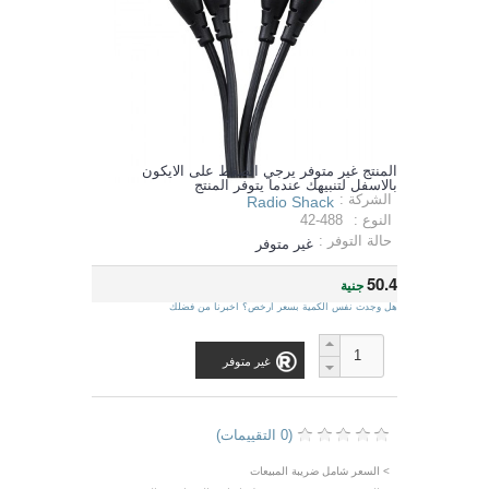
المنتج غير متوفر يرجي الضغط على الايكون
بالاسفل لتنبيهك عندما يتوفر المنتج
الشركة :
Radio Shack
النوع :
42-488
حالة التوفر :
غير متوفر
50.4
جنية
هل وجدت نفس الكمية بسعر ارخص؟ اخبرنا من فضلك
غير متوفر
(0 التقييمات)
> السعر شامل ضريبة المبيعات