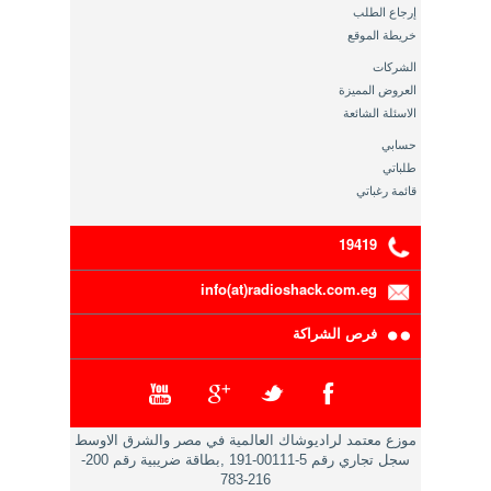
إرجاع الطلب
خريطة الموقع
الشركات
العروض المميزة
الاسئلة الشائعة
حسابي
طلباتي
قائمة رغباتي
19419
info(at)radioshack.com.eg
فرص الشراكة
موزع معتمد لراديوشاك العالمية في مصر والشرق الاوسط
سجل تجاري رقم 5-00111-191 ,بطاقة ضريبية رقم 200-
216-783