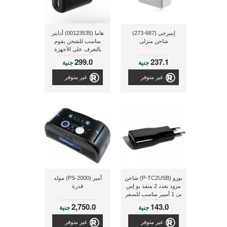
إينيرجى (687-273)
هاما (00123535) أدابتر
شاحن منزلى
مناسب للشحن يقوم
بالتعرف على الأجهزة
المتصلة به تلقائيا مزود
299.0
237.1
جنية
جنية
بعدد 2 منفذ يو إس بى
للشحن المزدوج 5
غير متوفر
غير متوفر
فولت/2.4 أمبير - أسود
بورو (P-TC2USB) شاحن
أمير (PS-2000) مولد
مزود بعدد 2 منفذ يو إس
قدرة
بى 1 أمبير مناسب للسفر
- أسود
2,750.0
143.0
جنية
جنية
غير متوفر
غير متوفر