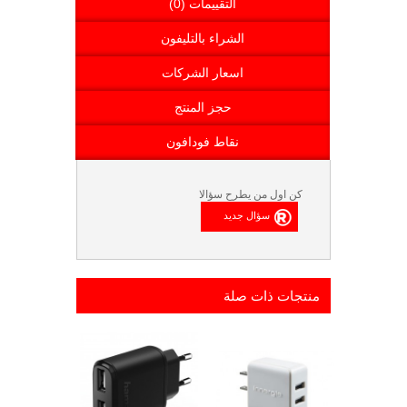
التقييمات (0)
الشراء بالتليفون
اسعار الشركات
حجز المنتج
نقاط فودافون
كن اول من يطرح سؤالا
منتجات ذات صلة