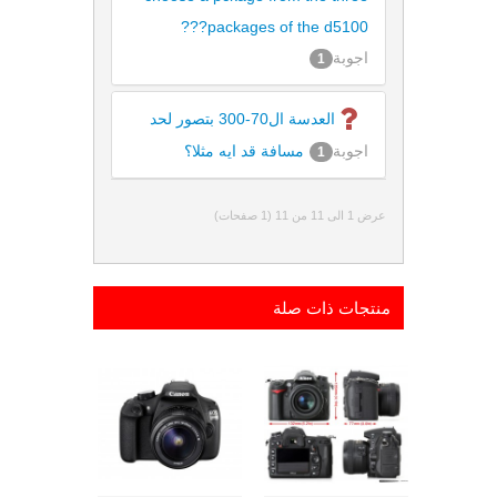
packages of the d5100???
اجوبة
1
العدسة ال70-300 بتصور لحد
اجوبة
مسافة قد ايه مثلا؟
1
عرض 1 الى 11 من 11 (1 صفحات)
منتجات ذات صلة