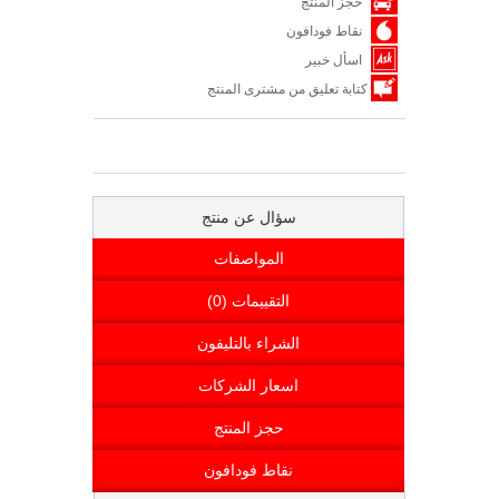
حجز المنتج
نقاط فودافون
اسأل خبير
كتابة تعليق من مشترى المنتج
سؤال عن منتج
المواصفات
التقييمات (0)
الشراء بالتليفون
اسعار الشركات
حجز المنتج
نقاط فودافون