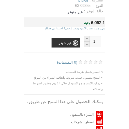
الشركة :
Nikon
النوع :
63-09385
حالة التوفر :
غير متوفر
6,052.1
جنية
هل وجدت نفس الكمية بسعر ارخص؟ اخبرنا من فضلك
غير متوفر
(0 التقييمات)
> السعر شامل ضريبة المبيعات
> المنتج مضمون حسب شروط واتفاقية الشراء من الموقع
> يمكن الاسترجاع والاستبدال خلال 14 يوم وتطبق الشروط
والاحكام
يمكنك الحصول علي هذا المنتج عن طريق :
الشراء بالتليفون
اسعار الشركات