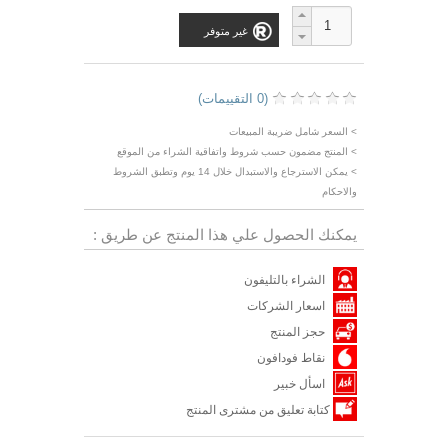
غير متوفر
(0 التقييمات)
> السعر شامل ضريبة المبيعات
> المنتج مضمون حسب شروط واتفاقية الشراء من الموقع
> يمكن الاسترجاع والاستبدال خلال 14 يوم وتطبق الشروط
والاحكام
يمكنك الحصول علي هذا المنتج عن طريق :
الشراء بالتليفون
اسعار الشركات
حجز المنتج
نقاط فودافون
اسأل خبير
كتابة تعليق من مشترى المنتج