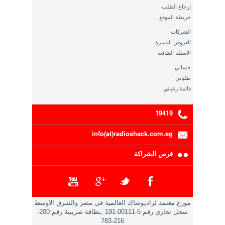
إرجاع الطلب
خريطة الموقع
الشركات
العروض المميزة
الاسئلة الشائعة
حسابي
طلباتي
قائمة رغباتي
19419
info(at)radioshack.com.eg
فرص الشراكة
موزع معتمد لراديوشاك العالمية في مصر والشرق الاوسط
سجل تجاري رقم 5-00111-191 ,بطاقة ضريبية رقم 200-
216-783