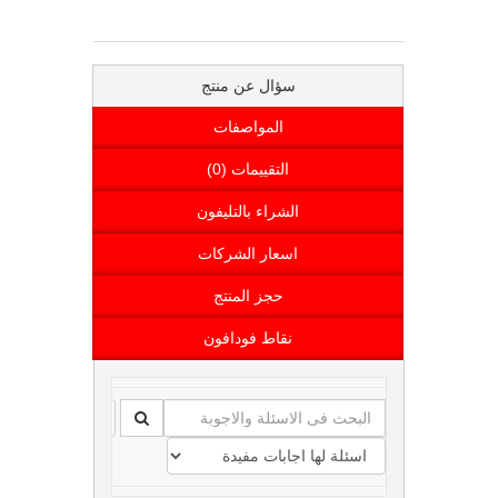
سؤال عن منتج
المواصفات
التقييمات (0)
الشراء بالتليفون
اسعار الشركات
حجز المنتج
نقاط فودافون