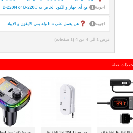
اجوبة
مع أى جهاز و الكود الخاص به B-228N or B-228C
1
اجوبة
هل يعمل على htc ولة بس الايفون و الايباد
1
عرض 1 الى 4 من 4 (1 صفحات)
ت ذات صلة
بيلكن (F8J055tt) ناقل إشارة إف
جي وين (JACK702WHT) ناقل
يسيدو( y45 ) جهاز