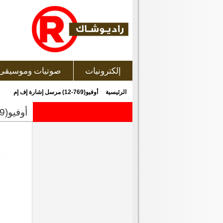
إلكترونيات
صوتيات وموسيقى
»
الرئيسية
أوفيو(769-12) مرسل إشارة إف إم
أوفيو(769-12) مرسل إشارة إف إم