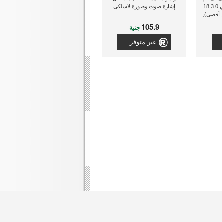
بي دي 20 واط , كيو سي 3.0 18
إشارة صوت وصورة لاسلكى
 (كحد أقصى),
 لاسلكي
105.9
جنية
قارئ مع
3
غير متوفر