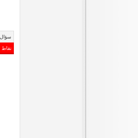
سؤال 
نقاط 