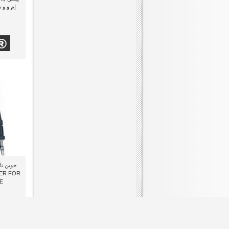
إم و و
ER FOR
)