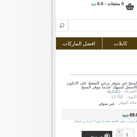
0 منتجات - 0.0
جنية
كابلات
افضل الماركات
لمنتج غير متوفر يرجي الضغط على الايكون
الاسفل لتنبيهك عندما يتوفر المنتج
الشركة :
AUVIO
النوع :
12-769
حالة التوفر :
غير متوفر
69.
جنية
ل وجدت نفس الكمية بسعر ارخص؟ اخبرنا من فضلك
غير متوفر