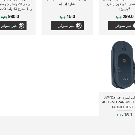
 شحن الأى فون (بطرف
اشارة إف إم
لايتينينج)
واط مخرج 43 واط
بلوتوث, محول اشارة من
980.0
15.0
299.0
جنية
جنية
جنية
الى قرص اف ام يو الى 
شاحن هاتف كيو سي .0
غير متوفر
غير متوفر
غير متوفر
جوين ناقل إشارة إف إم(JWIN
4CH FM TRANSMITT
AUDIO DEVICE
15.1
جنية
غير متوفر