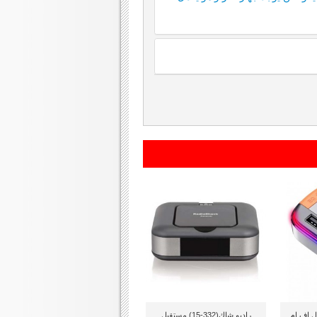
 ارسال اف ام
راديو شاك(332-15) مستقبل