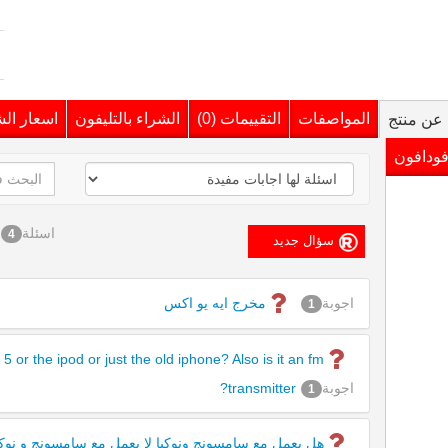
المواصفات
التقييمات (0)
الشراء بالتليفون
اسعار ال
عن منتج
فودافون
اسئلة
4
اجوبة
مخرج ايه يو اكس
1
5 or the ipod or just the old iphone? Also is it an fm
اجوبة
transmitter?
1
هل يعمل مع سامسونج ونوكيا لا يعمل مع سامسونج و نوكيا