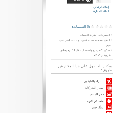
إضافة لرغباتي
اضافة للمقارنة
(0 التقييمات)
> السعر شامل ضريبة المبيعات
> المنتج مضمون حسب شروط واتفاقية الشراء من
الموقع
> يمكن الاسترجاع والاستبدال خلال 14 يوم وتطبق
الشروط والاحكام
يمكنك الحصول علي هذا المنتج عن
طريق :
الشراء بالتليفون
اسعار الشركات
حجز المنتج
نقاط فودافون
اسأل خبير