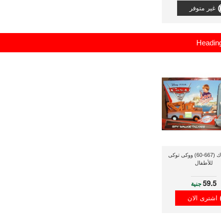
غير متوفر
Heading
راديو شاك (667-60) ووكى توكى
للأطفال
59.5
جنية
اشترى الان