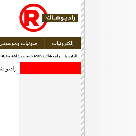
إلكترونيات
صوتيات وموسيقى
»
الرئيسية
راديو شاك (509-63) منبه بشاشة مضيئة وترمومتر
راديو شاك (509-63) منبه بشا