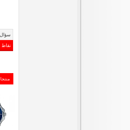
سؤال 
نقاط 
منتجا