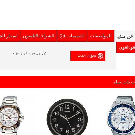
المواصفات
التقييمات (0)
الشراء بالتليفون
اسعار ال
عن منتج
فودافون
كن اول من يطرح سؤالا
ت ذات صلة