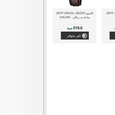
كاسيو (MTP-1327D-7AVDF)
كاسيو (MTP-V001GL-1BUDF)
ساعة يد رجالى - ONLINE
519.0
جنية
غير متوفر