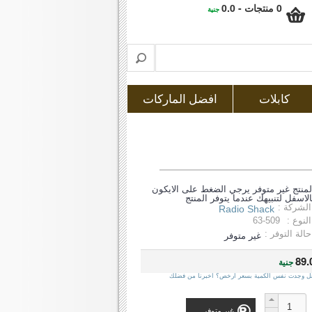
0 منتجات - 0.0
جنية
كابلات
افضل الماركات
لمنتج غير متوفر يرجي الضغط على الايكون
الاسفل لتنبيهك عندما يتوفر المنتج
الشركة :
Radio Shack
النوع :
63-509
حالة التوفر :
غير متوفر
89.
جنية
ل وجدت نفس الكمية بسعر ارخص؟ اخبرنا من فضلك
غير متوفر