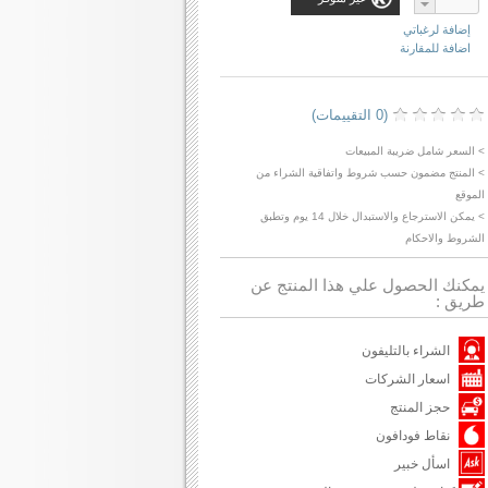
إضافة لرغباتي
اضافة للمقارنة
(0 التقييمات)
> السعر شامل ضريبة المبيعات
> المنتج مضمون حسب شروط واتفاقية الشراء من
الموقع
> يمكن الاسترجاع والاستبدال خلال 14 يوم وتطبق
الشروط والاحكام
يمكنك الحصول علي هذا المنتج عن
طريق :
الشراء بالتليفون
اسعار الشركات
حجز المنتج
نقاط فودافون
اسأل خبير