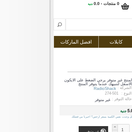
0 منتجات - 0.0
جنية
كابلات
افضل الماركات
لمنتج غير متوفر يرجي الضغط على الايكون
الاسفل لتنبيهك عندما يتوفر المنتج
الشركة :
RadioShack
النوع :
274-501
حالة التوفر :
غير متوفر
5.
جنية
ل وجدت نفس الكمية بسعر ارخص؟ اخبرنا من فضلك
غير متوفر