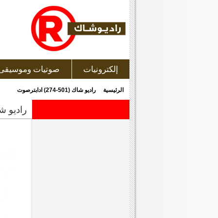
إلكترونيات
صوتيات وموسيقى
»
الرئيسية
راديو شاك (501-274) ادابترصوت
راديو شاك (501-274