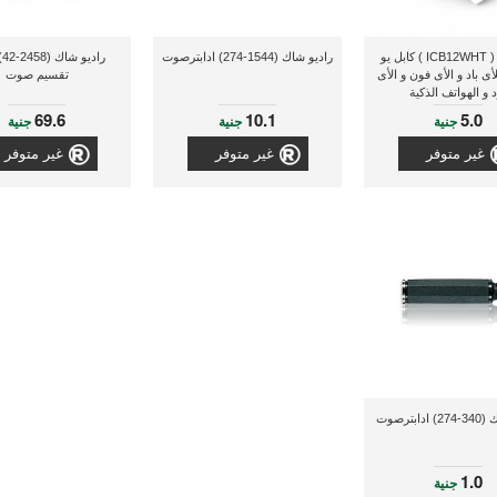
أى لوف ( ICB12WHT ) كابل يو
راديو شاك (1544-274) ادابترصوت
را
ى باد و الأى فون و الأى
تقسيم صوت
 و الهواتف الذكية
69.6
10.1
5.0
جنية
جنية
جنية
غير متوفر
غير متوفر
غير متوفر
ابترصوت
1.0
جنية