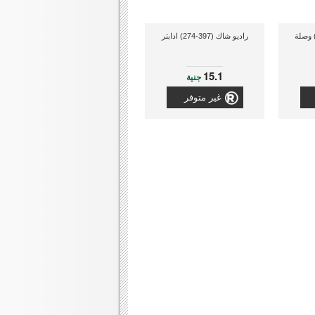
ديو شاك (2458-42) وصلة
راديو شاك (397-274) ادابتر
15.1
جنية
غير متوفر