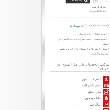
إضافة لرغباتي
اضافة للمقارنة
(0 التقييمات)
> السعر شامل ضريبة المبيعات
> المنتج مضمون حسب شروط واتفاقية الشراء من
الموقع
> يمكن الاسترجاع والاستبدال خلال 14 يوم وتطبق
الشروط والاحكام
يمكنك الحصول علي هذا المنتج عن
طريق :
الشراء بالتليفون
اسعار الشركات
حجز المنتج
نقاط فودافون
اسأل خبير