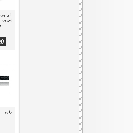
إس بى للأ
بود
راديو شاك (340-274) اد