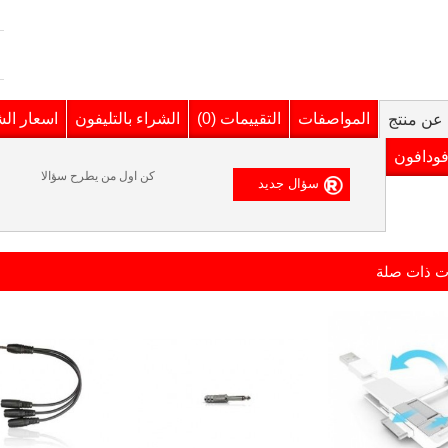
المواصفات
التقييمات (0)
الشراء بالتليفون
اسعار ال
عن منتج
فودافون
كن اول من يطرح سؤالا
ت ذات صلة