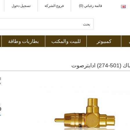
قائمة رغباتي (0)
فروع الشركة
تسجيل دخول
كمبيوتر
للبيت والمكتب
بطاريات وطاقة
) ادابترصوت
ا
ب
0
ه