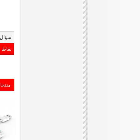
سؤال 
نقاط 
منتجا