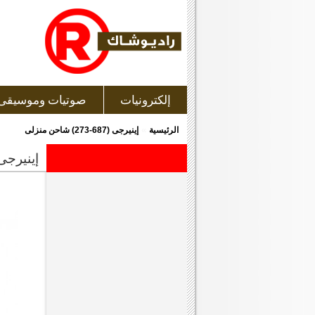
إلكترونيات
صوتيات وموسيقى
»
الرئيسية
إينيرجى (687-273) شاحن منزلى
إينيرجى (687-273) شاحن