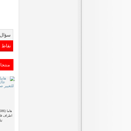
سؤال 
نقاط 
منتجا
اطراف قابل
تيار 600 