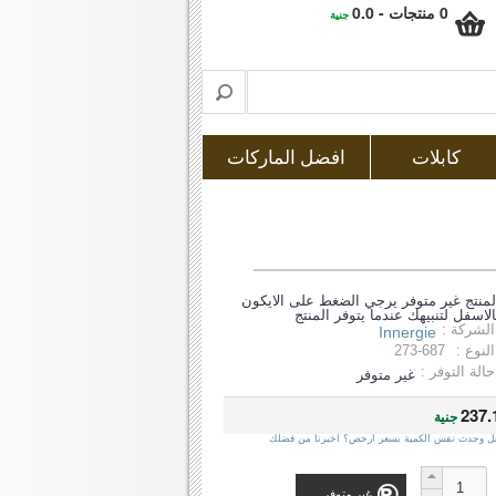
0 منتجات - 0.0
جنية
كابلات
افضل الماركات
لمنتج غير متوفر يرجي الضغط على الايكون
الاسفل لتنبيهك عندما يتوفر المنتج
الشركة :
Innergie
النوع :
273-687
حالة التوفر :
غير متوفر
237.
جنية
ل وجدت نفس الكمية بسعر ارخص؟ اخبرنا من فضلك
غير متوفر