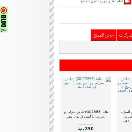
كتابة تعليق من مشترى المنتج
شركات
حجز المنتج
0) شاحن للمنزل
هاما (00173653) شاحن منزلى يو
ذ يو إس بى
إس بى, 1 أمبير, ذو لون أبيض
للشحن المزدوج 5 فولت / 2.4
د
39.0
جنية