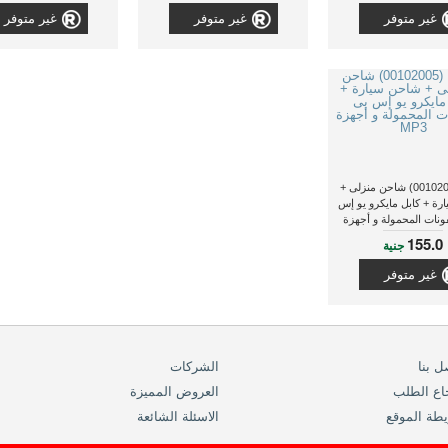
غير متوفر
غير متوفر
غير متوفر
هاما (00102005) شاحن منزلى +
رة + كابل مايكرو يو إس
فونات المحمولة و أجهزة
MP3
155.0
جنية
غير متوفر
ل بنا
الشركات
اع الطلب
العروض المميزة
طة الموقع
الاسئلة الشائعة