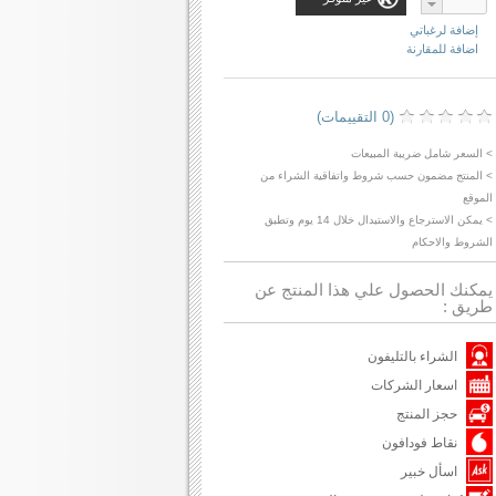
إضافة لرغباتي
اضافة للمقارنة
(0 التقييمات)
> السعر شامل ضريبة المبيعات
> المنتج مضمون حسب شروط واتفاقية الشراء من
الموقع
> يمكن الاسترجاع والاستبدال خلال 14 يوم وتطبق
الشروط والاحكام
يمكنك الحصول علي هذا المنتج عن
طريق :
الشراء بالتليفون
اسعار الشركات
حجز المنتج
نقاط فودافون
اسأل خبير