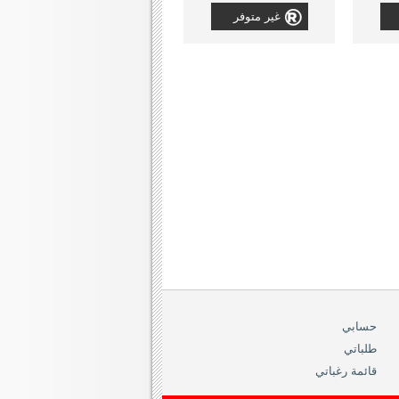
غير متوفر
حسابي
طلباتي
قائمة رغباتي