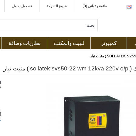
قائمة رغباتي (0)
فروع الشركة
تسجيل دخول
كمبيوتر
للبيت والمكتب
بطاريات وطاقة
solla ) مثبت تيار
ا
ب
0
ه