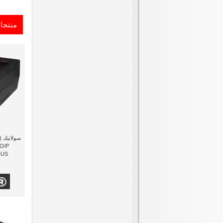
منتجا
 O/P
HCU+US