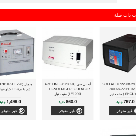
ت ذات صلة
سولاتيك ( SOLLATEK SVS08-29
أيه بى سى (APC LINE-R1200VA
2000VA 220/110V
AUTOMATICVOLTAGEREGULATOR-
تيار بقدرة 1.5 كيلو فولت أمبير
S ) مثبت تيار
LE1200I) مثبت تيار
1,499.0
860.0
797.0
جنية
جنية
جنية
غير متوفر
غير متوفر
غير متوفر