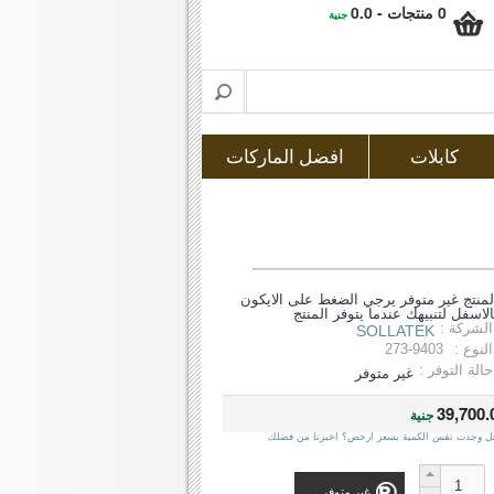
0 منتجات - 0.0
جنية
كابلات
افضل الماركات
لمنتج غير متوفر يرجي الضغط على الايكون
الاسفل لتنبيهك عندما يتوفر المنتج
الشركة :
SOLLATEK
النوع :
273-9403
حالة التوفر :
غير متوفر
39,700.
جنية
ل وجدت نفس الكمية بسعر ارخص؟ اخبرنا من فضلك
غير متوفر