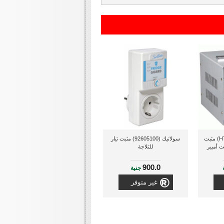
هيميل (HTND1P5HE220) مثبت
سولاتيك (92605100) مثبت تيار
للثلاجة
900.0
جنية
غير متوفر