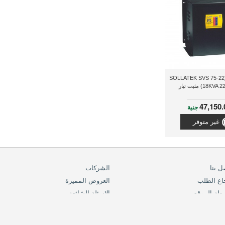
سولاتيك (SOLLATEK SVS 75-22
18K) مثبت تيار
47,150.
جنية
غير متوفر
ل بنا
الشركات
اع الطلب
العروض المميزة
طة الموقع
الاسئلة الشائعة
info(at)ra
فرص الشراكة