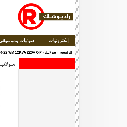
إلكترونيات
صوتيات وموسيقى
»
الرئيسية
سولاتيك ( SOLLATEK SVS50-22 WM 12KVA 220V O/P ) مثبت تيار
سولاتيك ( tek svs50-22 wm 12kva 220v o/p