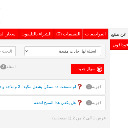
المواصفات
التقييمات (0)
الشراء بالتليفون
اسعار ال
عن منتج
فودافون
اسئلة
2
اجوبة
لو سمحت دة ممكن يشغل مكيف 3 و تلاجة و ديب فيرز ؟
1
اجوبة
هل يكفي هذا المنتج لشقه
1
عرض 1 الى 2 من 2 (1 صفحات)