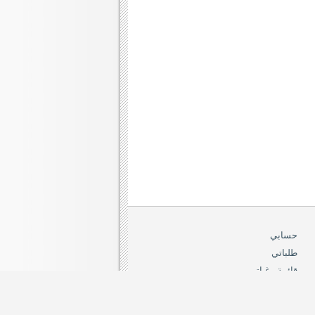
حسابي
طلباتي
قائمة رغباتي