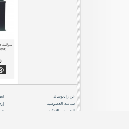
VA 220VO
0
عن راديوشاك
اتص
سياسة الخصوصية
إرج
الشروط والاحكام
خري
dioshack.com.eg
19419