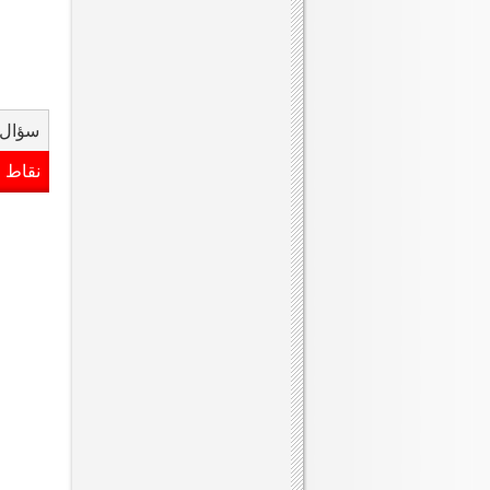
سؤال 
نقاط 