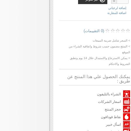
إضافة لرغباتي
اضافة للمقارنة
(0 التقييمات)
> السعر شامل ضريبة المبيعات
> المنتج مضمون حسب شروط واتفاقية الشراء من
الموقع
> يمكن الاسترجاع والاستبدال خلال 14 يوم وتطبق
الشروط والاحكام
يمكنك الحصول علي هذا المنتج عن
طريق :
الشراء بالتليفون
اسعار الشركات
حجز المنتج
نقاط فودافون
اسأل خبير