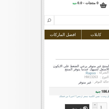
0 منتجات - 0.0
جنية
كابلات
افضل الماركات
لمنتج غير متوفر يرجي الضغط على الايكون
الاسفل لتنبيهك عندما يتوفر المنتج
الشركة :
Rapoo
النوع :
HM13263
حالة التوفر :
غير متوفر
186.
جنية
ل وجدت نفس الكمية بسعر ارخص؟ اخبرنا من فضلك
غير متوفر