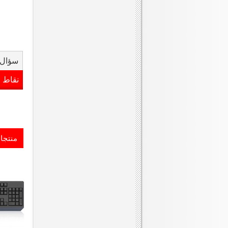
سؤال 
نقاط 
منتجا