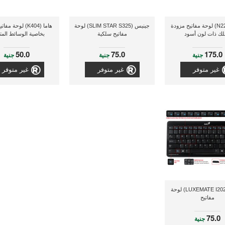
رابو (N2210) لوحة مفاتيح مزودة
جينيس (SLIM STAR S325) لوحة
هاما (K404) لوحة م
ك ذات لون أسود
مفاتيح سلكية
بخاصية الوسائط المت
50.0
75.0
175.0
جنية
جنية
جنية
غير متوفر
غير متوفر
غير متوفر
جينيس (LUXEMATE I202) لوحة
مفاتيح
75.0
جنية