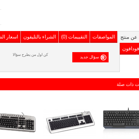
المواصفات
التقييمات (0)
الشراء بالتليفون
اسعار ال
عن منتج
فودافون
كن اول من يطرح سؤالا
ت ذات صلة