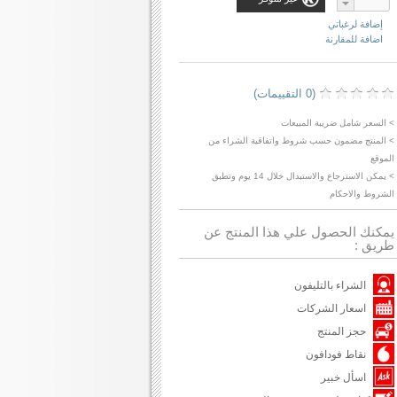
إضافة لرغباتي
اضافة للمقارنة
(0 التقييمات)
> السعر شامل ضريبة المبيعات
> المنتج مضمون حسب شروط واتفاقية الشراء من
الموقع
> يمكن الاسترجاع والاستبدال خلال 14 يوم وتطبق
الشروط والاحكام
يمكنك الحصول علي هذا المنتج عن
طريق :
الشراء بالتليفون
اسعار الشركات
حجز المنتج
نقاط فودافون
اسأل خبير