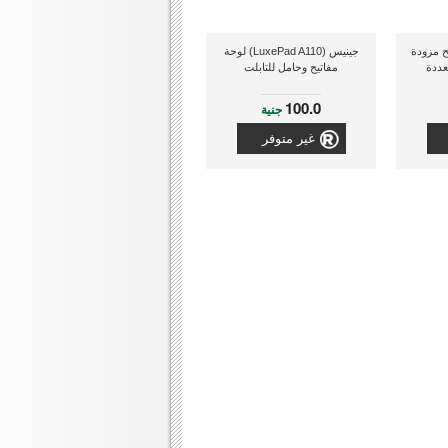
فاتيح مزودة
جينيس (LuxePad A110) لوحة
عددة
مفاتيح وحامل للتابلت
100.0
جنية
غير متوفر