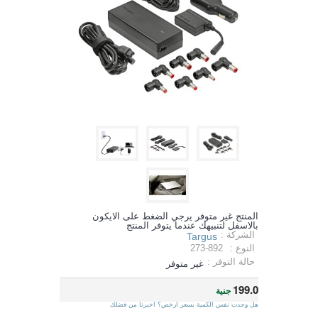
المنتج غير متوفر يرجي الضغط على الايكون
بالاسفل لتنبيهك عندما يتوفر المنتج
الشركة :
Targus
النوع :
273-892
حالة التوفر :
غير متوفر
199.0
جنية
هل وجدت نفس الكمية بسعر ارخص؟ اخبرنا من فضلك