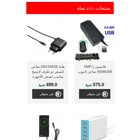
منتجات ذات صلة
فانسون (SMP-
هاما (00119419) شاحن
65WUSB) شاحن لابتوب
للسفر ذو طرف لايتنينج
مناسب لشحن الأجهزة
الخاصة بشركة أبل
499.0
575.0
جنية
جنية
غير متوفر
غير متوفر