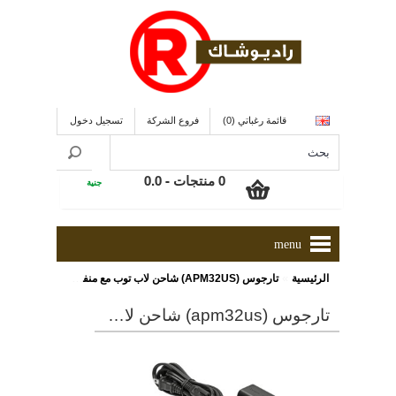
قائمة رغباتي (0)
فروع الشركة
تسجيل دخول
0 منتجات - 0.0
جنية
menu
»
الرئيسية
تارجوس (APM32US) شاحن لاب توب مع منفذ يو إس بى للشحن السريع 2.1 أمبير
تارجوس (apm32us) شاحن لاب توب مع منفذ يو إس بى للشحن السريع 2.1 أمبير