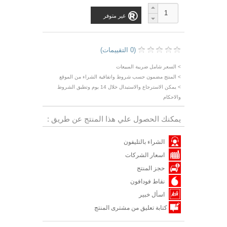
غير متوفر
(0 التقييمات)
> السعر شامل ضريبة المبيعات
> المنتج مضمون حسب شروط واتفاقية الشراء من الموقع
> يمكن الاسترجاع والاستبدال خلال 14 يوم وتطبق الشروط
والاحكام
يمكنك الحصول علي هذا المنتج عن طريق :
الشراء بالتليفون
اسعار الشركات
حجز المنتج
نقاط فودافون
اسأل خبير
كتابة تعليق من مشترى المنتج