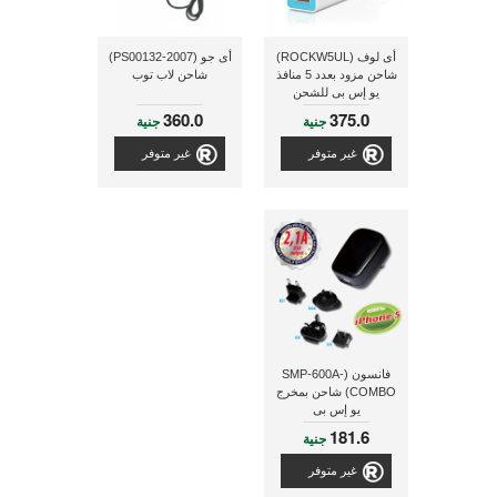
أى لوف (ROCKW5UL)
أى جو (PS00132-2007)
شاحن مزود بعدد 5 منافذ
شاحن لاب توب
يو إس بى للشحن
360.0
375.0
جنية
جنية
غير متوفر
غير متوفر
فانسون (SMP-600A-
COMBO) شاحن بمخرج
يو إس بى
181.6
جنية
غير متوفر