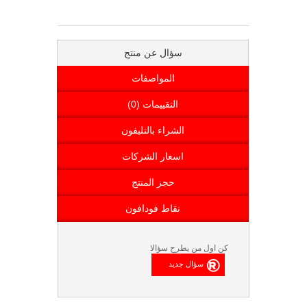
سؤال عن منتج
المواصفات
التقييمات (0)
الشراء بالتليفون
اسعار الشركات
حجز المنتج
نقاط فودافون
كن اول من يطرح سؤالا