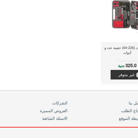
راديو شاك (226-64) حقيبة عدد و
أدوات
325.0
جنية
غير متوفر
ل بنا
الشركات
اع الطلب
العروض المميزة
طة الموقع
الاسئلة الشائعة
info(at)ra
فرص الشراكة