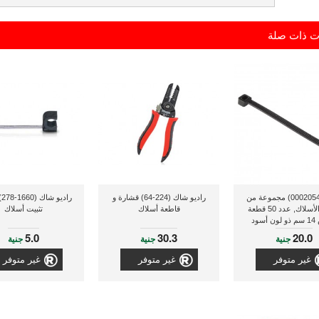
ت ذات صلة
هاما (00020544) مجموعة من
راديو شاك (224-64) قشارة و
را
أربطة الأسلاك, عدد 50 قطعة
قاطعة أسلاك
تثبيت أسلاك
سود
5.0
30.3
20.0
جنية
جنية
جنية
غير متوفر
غير متوفر
غير متوفر