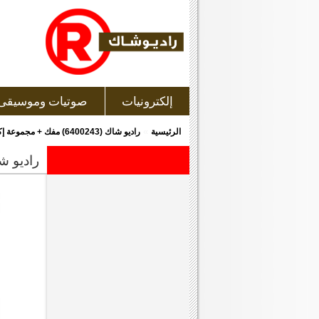
إلكترونيات
صوتيات وموسيقى
»
الرئيسية
راديو شاك (6400243) مفك + مجموعة إكسسوارت مفك مكونة من 58 قطع مختلفة
راديو شاك (6400243) مفك + مجموعة إكسسوارت 