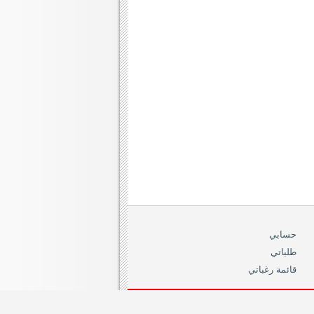
حسابي
طلباتي
قائمة رغباتي