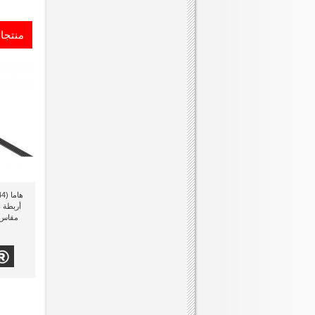
منتجا
مقاس 14 سم ذو لون أ