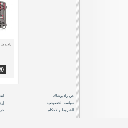
عن راديوشاك
اتص
سياسة الخصوصية
إرج
الشروط والاحكام
خري
dioshack.com.eg
19419