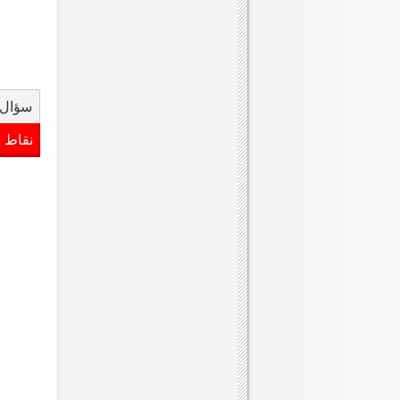
سؤال 
نقاط 