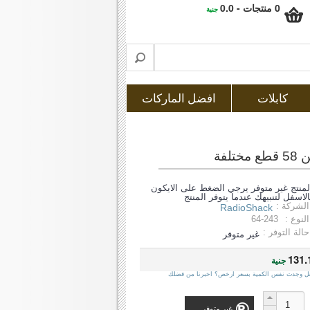
0 منتجات - 0.0
جنية
كابلات
افضل الماركات
لمنتج غير متوفر يرجي الضغط على الايكون
الاسفل لتنبيهك عندما يتوفر المنتج
الشركة :
RadioShack
النوع :
64-243
حالة التوفر :
غير متوفر
131.
جنية
ل وجدت نفس الكمية بسعر ارخص؟ اخبرنا من فضلك
غير متوفر