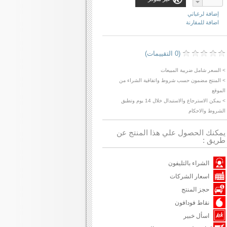
إضافة لرغباتي
اضافة للمقارنة
(0 التقييمات)
> السعر شامل ضريبة المبيعات
> المنتج مضمون حسب شروط واتفاقية الشراء من
الموقع
> يمكن الاسترجاع والاستبدال خلال 14 يوم وتطبق
الشروط والاحكام
يمكنك الحصول علي هذا المنتج عن
طريق :
الشراء بالتليفون
اسعار الشركات
حجز المنتج
نقاط فودافون
اسأل خبير