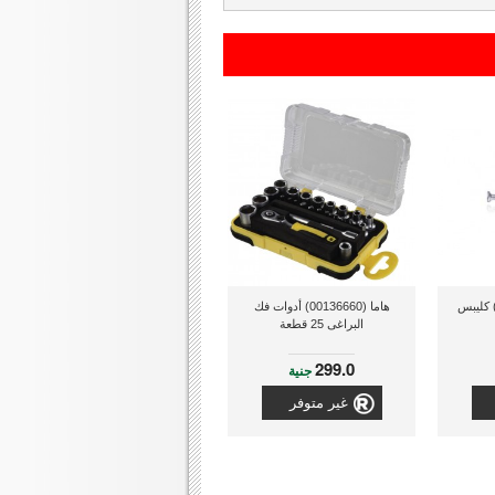
ديو شاك (1660-278) كليبس
هاما (00136660) أدوات فك
البراغى 25 قطعة
299.0
جنية
غير متوفر