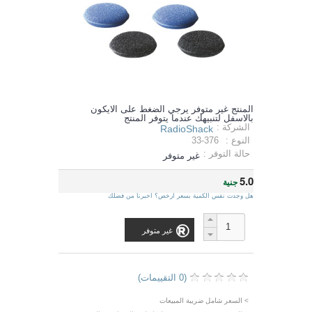
المنتج غير متوفر يرجي الضغط على الايكون
بالاسفل لتنبيهك عندما يتوفر المنتج
الشركة :
RadioShack
النوع :
33-376
حالة التوفر :
غير متوفر
5.0
جنية
هل وجدت نفس الكمية بسعر ارخص؟ اخبرنا من فضلك
غير متوفر
(0 التقييمات)
> السعر شامل ضريبة المبيعات