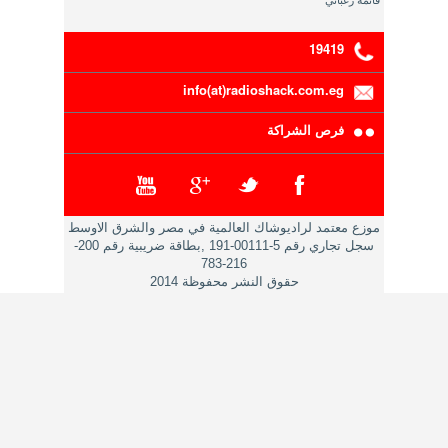
قائمة رغباتي
19419
info(at)radioshack.com.eg
فرص الشراكة
موزع معتمد لراديوشاك العالمية في مصر والشرق الاوسط
سجل تجاري رقم 5-00111-191 ,بطاقة ضريبية رقم 200-
216-783
حقوق النشر محفوظة 2014
ادارة تطوير التجارة الالكترونية راديوشاك