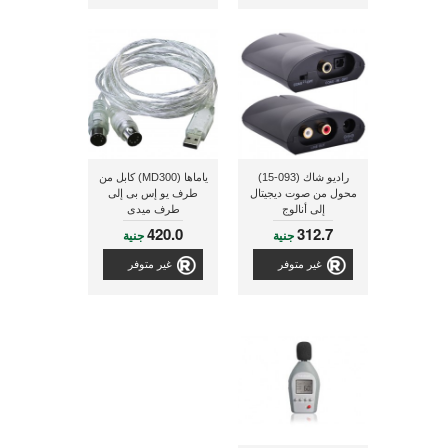
راديو شاك (093-15)
ياماها (MD300) كابل من
محول من صوت ديجيتال
طرف يو إس بى إلى
إلى أنالوج
طرف ميدى
420.0
312.7
جنية
جنية
غير متوفر
غير متوفر