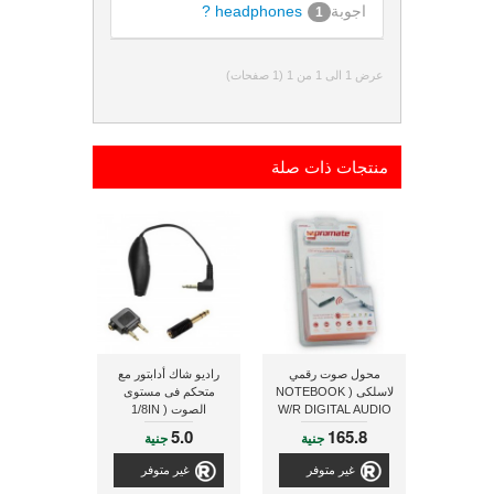
اجوبة
headphones ?
1
عرض 1 الى 1 من 1 (1 صفحات)
منتجات ذات صلة
محول صوت رقمي
راديو شاك أدابتور مع
لاسلكى ( NOTEBOOK
متحكم فى مستوى
W/R DIGITAL AUDIO
الصوت ( 1/8IN
ADAPTER W/VOL
ADAPTER )
5.0
165.8
جنية
جنية
CONTROL )
غير متوفر
غير متوفر