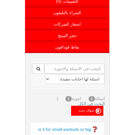
التقييمات (0)
الشراء بالتليفون
اسعار الشركات
حجز المنتج
نقاط فودافون
اسئلة
اجوبة
|
1
1
البحث فى الكل
is it for small earbuds or big