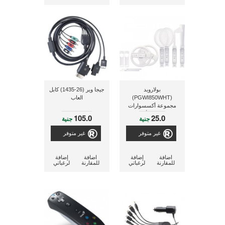
بولارويد
جيجا وير (26-1435) كابل
(PGWI850WHT)
العاب
مجموعة أكسسوارات
خاصة بجهاز الألعاب Wii
105.0
25.0
جنية
جنية
غير متوفر
غير متوفر
اضافة
إضافة
اضافة
إضافة
للمقارنة
لرغباتي
للمقارنة
لرغباتي