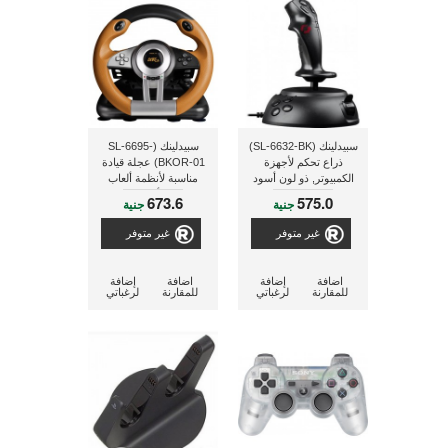
سبيدلينك (SL-6632-BK)
سبيدلينك (SL-6695-
ذراع تحكم لأجهزة
BKOR-01) عجلة قيادة
الكمبيوتر, ذو لون أسود
مناسبة لأنظمة ألعاب
الكمبيوتر- أسود/برتقالى
673.6
575.0
جنية
جنية
غير متوفر
غير متوفر
اضافة
إضافة
اضافة
إضافة
للمقارنة
لرغباتي
للمقارنة
لرغباتي