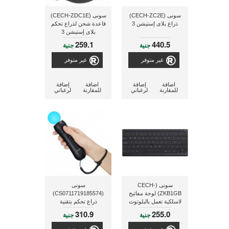
سونى (CECH-ZC2E)
سونى (CECH-ZDC1E)
ذراع بلاى إستيشن 3
قاعدة شحن لذراع تحكم
بلاى إستيشن 3
259.1
440.5
جنية
جنية
غير متوفر
غير متوفر
اضافة
إضافة
اضافة
إضافة
للمقارنة
لرغباتي
للمقارنة
لرغباتي
سونى (CECH-
سونى
ZKB1GB) لوحة مفاتيح
(CS0711719185574)
لاسلكية تعمل بالبلوتوث
ذراع تحكم بتقنية
لجهاز بلاى إستيشن 3
الإحساس بالحركة
310.9
255.0
جنية
جنية