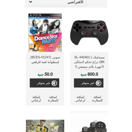
سبيدلينك (SL-440401-
سونى (BCES-01247)
BK) ذراع تحكم لاسلكى
إسطوانة لعبة للرقص
لأجهزة بلاى ستيشن 3
(PS3) - أسود
50.0
800.0
جنية
جنية
غير متوفر
غير متوفر
اضافة
إضافة
اضافة
إضافة
للمقارنة
لرغباتي
للمقارنة
لرغباتي