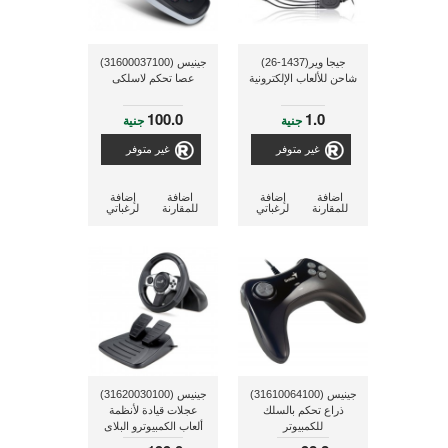
جيجا وير(1437-26)
جينيس (31600037100)
شاحن للألعاب الإلكترونية
عصا تحكم لاسلكى
100.0
1.0
جنية
جنية
غير متوفر
غير متوفر
اضافة
إضافة
اضافة
إضافة
للمقارنة
لرغباتي
للمقارنة
لرغباتي
جينيس (31610064100)
جينيس (31620030100)
ذراع تحكم بالسلك
عجلات قيادة لأنظمة
للكمبيوتر
ألعاب الكمبيوترو البلاى
إستيشن 3 و وي و جيم