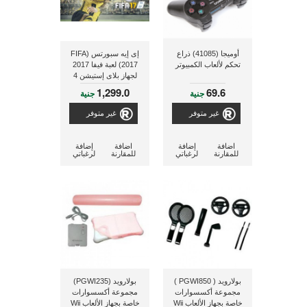
أوميجا (41085) ذراع
إى إيه سبورتس (FIFA
تحكم لألعاب الكمبيوتر
2017) لعبة فيفا 2017
لجهاز بلاى إستيشن 4
1,299.0
69.6
جنية
جنية
غير متوفر
غير متوفر
اضافة
إضافة
اضافة
إضافة
للمقارنة
لرغباتي
للمقارنة
لرغباتي
بولارويد ( PGWI850 )
بولارويد (PGWI235)
مجموعة أكسسوارات
مجموعة أكسسوارات
خاصة بجهاز الألعاب Wii
خاصة بجهاز الألعاب Wii