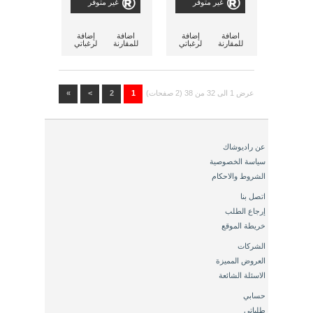
غير متوفر
غير متوفر
اضافة
إضافة
اضافة
إضافة
للمقارنة
لرغباتي
للمقارنة
لرغباتي
عرض 1 الى 32 من 38 (2 صفحات)
1
2
>
»
عن راديوشاك
سياسة الخصوصية
الشروط والاحكام
اتصل بنا
إرجاع الطلب
خريطة الموقع
الشركات
العروض المميزة
الاسئلة الشائعة
حسابي
طلباتي