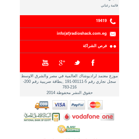
قائمة رغباتي
19419
info(at)radioshack.com.eg
فرص الشراكة
موزع معتمد لراديوشاك العالمية في مصر والشرق الاوسط
سجل تجاري رقم 5-00111-191 ,بطاقة ضريبية رقم 200-
216-783
حقوق النشر محفوظة 2014