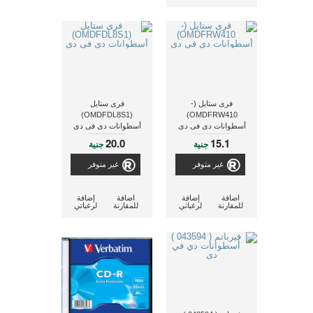
فرى ستايل (-
فرى ستايل
(OMDFDL8S1)
OMDFRW410)
أسطوانات دى فى دى
أسطوانات دى فى دى
20.0
15.1
جنية
جنية
غير متوفر
غير متوفر
اضافة
إضافة
اضافة
إضافة
للمقارنة
لرغباتي
للمقارنة
لرغباتي