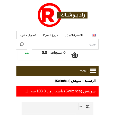
قائمة رغباتي (0)
فروع الشركة
تسجيل دخول
0 منتجات - 0.0
جنية
menu
»
الرئيسية
سويتش (Switches)
سويتش (Switches) باسعار من 108.8
إلى 575.2
جنية
جنية