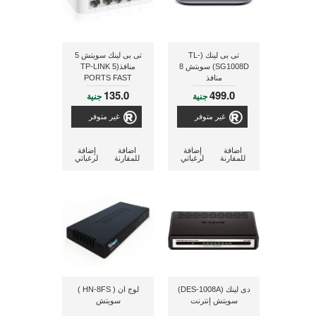
تى بى لينك (TL-
تى بى لينك سويتش 5
SG1008D) سويتش 8
منافذ(TP-LINK 5
منافذ
PORTS FAST
ETHERNET SWITCH
135.0
499.0
جنية
جنية
10/100 TL-SF1005D)
غير متوفر
غير متوفر
اضافة
إضافة
اضافة
إضافة
للمقارنة
لرغباتي
للمقارنة
لرغباتي
دى لينك (DES-1008A)
لوج ان ( HN-8FS )
سويتش إنترنت
سويتش