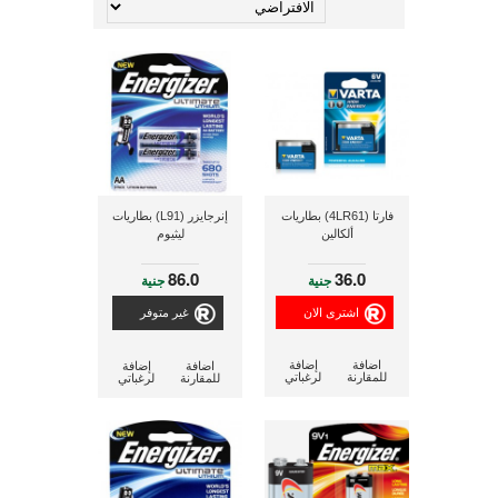
فارتا (4LR61) بطاريات
إنرجايزر (L91) بطاريات
ألكالين
ليثيوم
86.0
36.0
جنية
جنية
غير متوفر
اضافة
إضافة
اضافة
إضافة
للمقارنة
لرغباتي
للمقارنة
لرغباتي