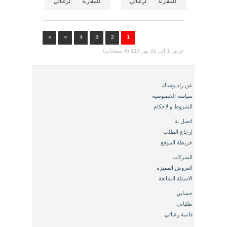
للمقارنة
لرغباتي
للمقارنة
لرغباتي
»
>
4
3
2
1
عرض 1 الى 32 من 119 (4 صفحات)
عن راديوشاك
سياسة الخصوصية
الشروط والاحكام
اتصل بنا
إرجاع الطلب
خريطة الموقع
الشركات
العروض المميزة
الاسئلة الشائعة
حسابي
طلباتي
قائمة رغباتي