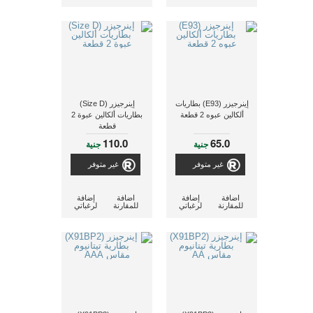
إينرجيزر (E93) بطاريات
إينرجيزر (Size D)
ألكالين عبوه 2 قطعة
بطاريات ألكالين عبوة 2
قطعة
110.0
65.0
جنية
جنية
غير متوفر
غير متوفر
اضافة
إضافة
اضافة
إضافة
للمقارنة
لرغباتي
للمقارنة
لرغباتي