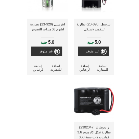
اينرسيل (895-23) بطارية
اينرسيل (920-23) بطارية
تليفون لاسلكي
ليثيوم لكاميرات التصوير
5.0
5.0
جنية
جنية
غير متوفر
غير متوفر
اضافة
إضافة
اضافة
إضافة
للمقارنة
لرغباتي
للمقارنة
لرغباتي
راديوشاك (2302347)
بطارية نيكل كادميوم 3.6
فولت و ذات سعة 350