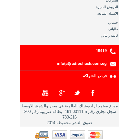
الشركات
العروض المميزة
الاسئلة الشائعة
حسابي
طلباتي
قائمة رغباتي
19419
info(at)radioshack.com.eg
فرص الشراكة
موزع معتمد لراديوشاك العالمية في مصر والشرق الاوسط
سجل تجاري رقم 5-00111-191 ,بطاقة ضريبية رقم 200-
216-783
حقوق النشر محفوظة 2014