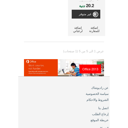
مللى أمبير لأجهزة
20.2
جنية
التليفون الغير مزودة
بسلك
غير متوفر
اضافة
إضافة
للمقارنة
لرغباتي
عرض 1 الى 5 من 5 (1 صفحات)
Office 2013
عن راديوشاك
سياسة الخصوصية
الشروط والاحكام
اتصل بنا
إرجاع الطلب
خريطة الموقع