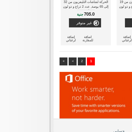
الحركة لشاشات التليفزيون من 19
الحركة لشاشات التليفزيون من 32
ة, عدد 1 ذراع و ذو لون
إلى 65 بوصة, عدد 2 ذراع و ذو لون
أسود
705.0
جنية
غير متوفر
إضافة
اضافة
إضافة
لرغباتي
للمقارنة
لرغباتي
»
>
2
1
حسابي