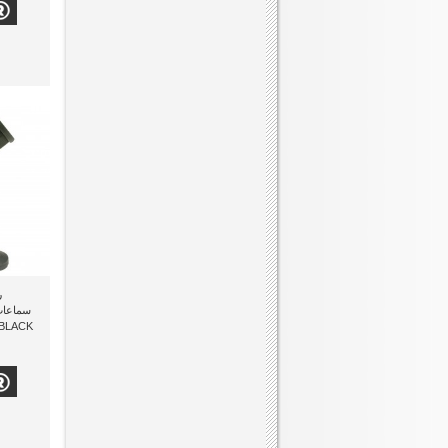
ر
LACK)