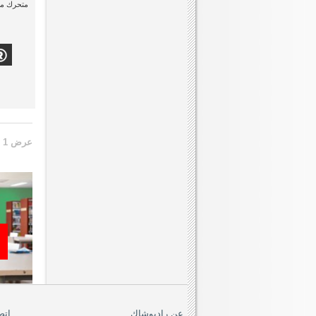
متحرك من 32 بوصة إلى 0
عرض 1 الى 32 من 38 (2 صفحات)
عن راديوشاك
اتص