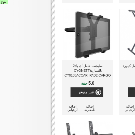
 (DF007) حامل كيبورد
سايجنت حامل أى باد2
بالسيارة(CYGNETT
CY0105ACCAR IPAD2 CARGO
CAR MOUNT)
5.0
جنية
غير متوفر
إضافة
اضافة
إضافة
لرغباتي
للمقارنة
لرغباتي