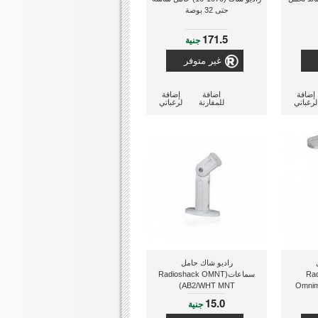
حتى 32 بوصة
171.5
جنية
غير متوفر
إضافة
اضافة
إضافة
لرغباتي
للمقارنة
لرغباتي
راديو شاك حامل
Radi
سماعات(Radioshack OMNT
AB2/WHT MNT)
Omnim
SPEA
15.0
جنية