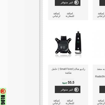
غير متوفر
إضافة
اضافة
إضافة
لرغباتي
للمقارنة
لرغباتي
ه منفذ
راديو شاك( Small Fixed ) حامل
شاشة
RadioShack
Mount Mo
55.5
جنية
غير متوفر
إضافة
اضافة
إضافة
لرغباتي
للمقارنة
لرغباتي