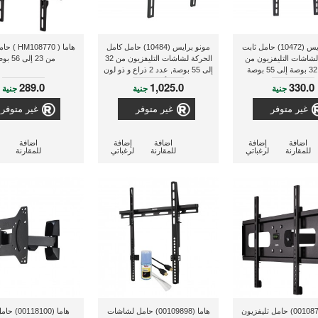
مونو برايس (10472) حامل ثابت
مونو برايس (10484) حامل كامل
هاما ( 8770
لشاشات التليفزيون من
الحركة لشاشات التليفزيون من 32
من 23 إلى 56 بوصة
إلى 55 بوصة, عدد 2 ذراع و ذو لون
أسود
289.0
1,025.0
330.0
جنية
جنية
جنية
غير متوفر
غير متوفر
غير متوفر
اضافة
إضافة
اضافة
إضافة
اضافة
للمقارنة
لرغباتي
للمقارنة
لرغباتي
للمقارنة
هاما (00108779) حامل تليفزيون
هاما (00109898) حامل لشاشات
هاما (18100