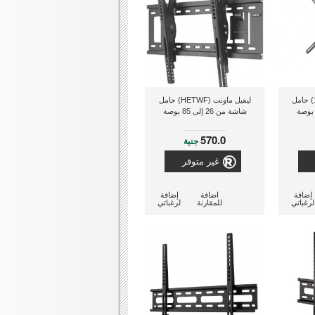
ليفيل ماونت (2354-16) حامل
ليفيل ماونت (HETWF) حامل
شاشة من 26 إلى 85 بوصة
570.0
جنية
غير متوفر
إضافة
اضافة
إضافة
لرغباتي
للمقارنة
لرغباتي