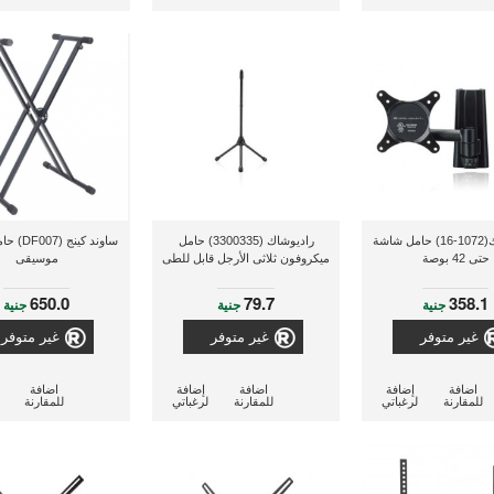
راديو شاك(1072-16) حامل شاشة
راديوشاك (3300335) حامل
ساوند كينج
حتى 42 بوصة
ميكروفون ثلاثى الأرجل قابل للطى
موسيقى
650.0
79.7
358.1
جنية
جنية
جنية
غير متوفر
غير متوفر
غير متوفر
اضافة
إضافة
اضافة
إضافة
اضافة
للمقارنة
لرغباتي
للمقارنة
لرغباتي
للمقارنة