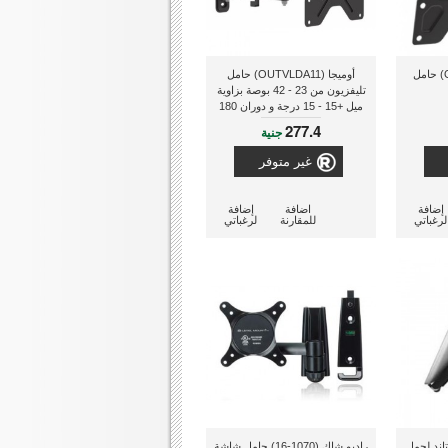
أوميجا (OUTVLCD203) حامل
أوميجا (OUTVLDA11) حامل
تليفزيون من 23 - 42 بوصة بزاوية
ميل +15 - 15 درجة و دوران 180
درجة
277.4
جنية
غير متوفر
إضافة
اضافة
إضافة
لرغباتي
للمقارنة
لرغباتي
IH-IP22) إستاند لحمل
راديو شاك (1070-16) حامل شاشة