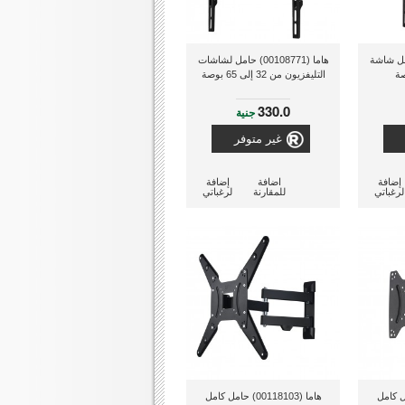
HM10 ) حامل شاشة
هاما (00108771) حامل لشاشات
التليفزيون من 32 إلى 65 بوصة
330.0
جنية
غير متوفر
إضافة
اضافة
إضافة
لرغباتي
للمقارنة
لرغباتي
001) حامل كامل
هاما (00118103) حامل كامل