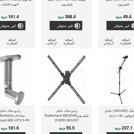
تليفزيون
تليفزيون
أجهزة التابلت
161.4
388.4
49.4
جنية
جنية
جنية
غير متوفر
غير متوفر
غير متوفر
اضافة
إضافة
اضافة
إضافة
اضافة
للمقارنة
لرغباتي
للمقارنة
لرغباتي
للمقارنة
راديو شاك (3301405) حامل
راديو شاك حامل
راديو شاك حامل
كروفون بثلاث ارجل
تليفزيون(Radioshack MEDIUM
سماعات(oshack
ount AB1-HTS 5-PK
FIXED MOUNT)
KER MOUNTS GREY)
181.6
55.5
237.1
جنية
جنية
جنية