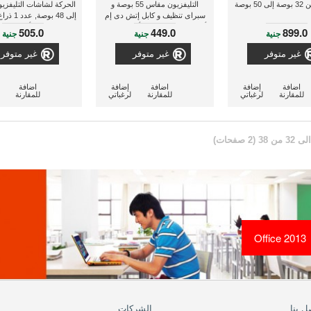
5 بوصة
التليفزيون مقاس 55 بوصة و
سبراى تنظيف و كابل إتش دى إم
إلى 48 بوص
أى ذو طول 1.5 متر وأنبوب قماش
أسود
505.0
449.0
899.0
جنية
جنية
جنية
للكابلات
غير متوفر
غير متوفر
غير متوفر
اضافة
إضافة
اضافة
إضافة
اضافة
للمقارنة
لرغباتي
للمقارنة
لرغباتي
للمقارنة
Office 2013
ل بنا
الشركات