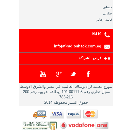
حسابي
طلباتي
قائمة رغباتي
19419
info(at)radioshack.com.eg
فرص الشراكة
موزع معتمد لراديوشاك العالمية في مصر والشرق الاوسط
سجل تجاري رقم 5-00111-191 ,بطاقة ضريبية رقم 200-
216-783
حقوق النشر محفوظة 2014