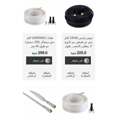
مونو برايس (3035) كابل
هاما ( 00056662) كابل
دش ذو طرفين من النوع
دش ديجيتال (100 ديسبل)
F, مطلي بالذهب, طول
ذو طول 40 متر
30.48 متر, 75 أوم ذو لون
299.0
225.0
جنية
جنية
أسود
غير متوفر
غير متوفر
اضافة
إضافة
اضافة
إضافة
للمقارنة
لرغباتي
للمقارنة
لرغباتي