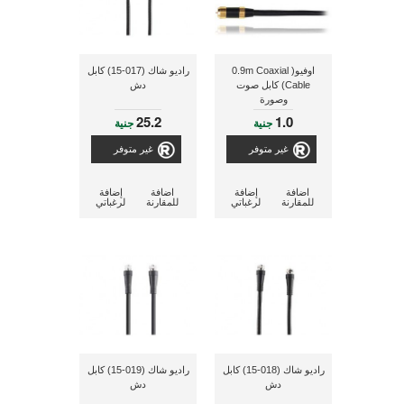
اوفيو( 0.9m Coaxial
راديو شاك (017-15) كابل
Cable) كابل صوت
دش
وصورة
25.2
1.0
جنية
جنية
غير متوفر
غير متوفر
اضافة
إضافة
اضافة
إضافة
للمقارنة
لرغباتي
للمقارنة
لرغباتي
راديو شاك (018-15) كابل
راديو شاك (019-15) كابل
دش
دش