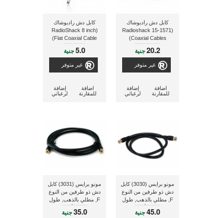
كابل دش راديوشاك
كابل دش راديوشاك
(RadioShack 8 inch
(Radioshack 15-1571
Flat Coaxial Cable)
Coaxial Cables)
5.0
20.2
جنية
جنية
غير متوفر
غير متوفر
اضافة
إضافة
اضافة
إضافة
للمقارنة
لرغباتي
للمقارنة
لرغباتي
مونو برايس (3030) كابل
مونو برايس (3031) كابل
دش ذو طرفين من النوع
دش ذو طرفين من النوع
F, مطلي بالذهب, طول
F, مطلي بالذهب, طول
0.9 متر, 75 أوم ذو لون
1.8 متر, 75 أوم ذو لون
35.0
45.0
جنية
جنية
أسود
أسود