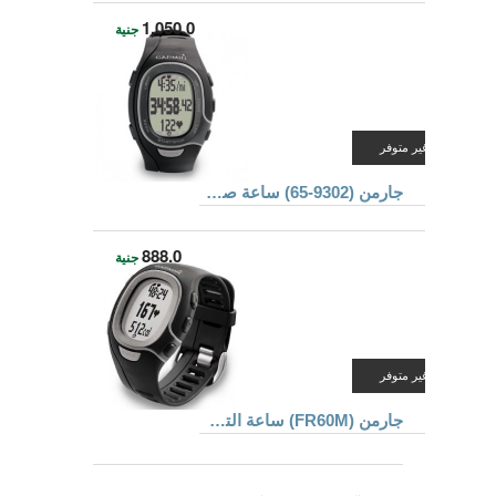
1,050.0
جنية
غير متوفر
جارمن (9302-65) ساعة صحية و رياضيه
888.0
جنية
غير متوفر
جارمن (FR60M) ساعة التطبيقات الصحية واللياقة البدنية و لحساب معدل ضربات القلب