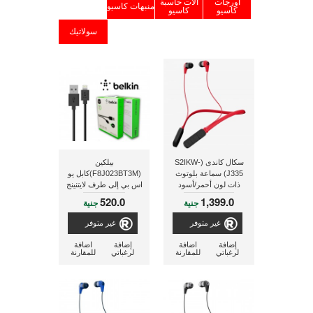
أورجات
ألات حاسبة
منبهات كاسيو
كاسيو
كاسيو
سولاتيك
سكال كاندى (S2IKW-
بيلكين
J335) سماعة بلوتوث
(F8J023BT3M)كابل يو
ذات لون أحمر/أسود
اس بي إلى طرف لايتنينج
بطول 3 متر, ذو لون
520.0
1,399.0
جنية
جنية
اسود
غير متوفر
غير متوفر
إضافة
اضافة
إضافة
اضافة
لرغباتي
للمقارنة
لرغباتي
للمقارنة