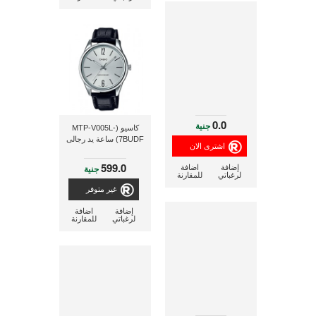
0.0
جنية
كاسيو (MTP-V005L-
7BUDF) ساعة يد رجالى
599.0
جنية
إضافة
اضافة
لرغباتي
للمقارنة
غير متوفر
إضافة
اضافة
لرغباتي
للمقارنة