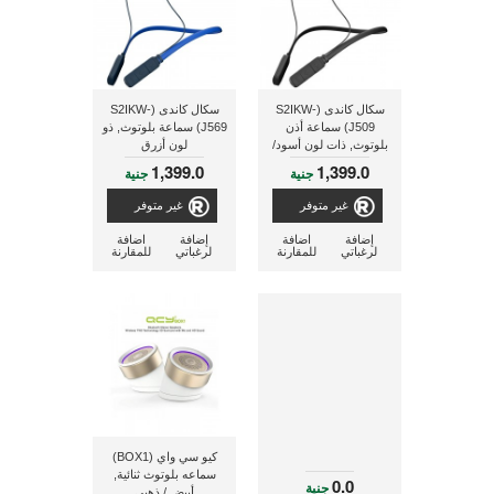
سكال كاندى (S2IKW-
سكال كاندى (S2IKW-
J509) سماعة أذن
J569) سماعة بلوتوث, ذو
بلوتوث, ذات لون أسود/
لون أزرق
رمادى
1,399.0
1,399.0
جنية
جنية
غير متوفر
غير متوفر
إضافة
اضافة
إضافة
اضافة
لرغباتي
للمقارنة
لرغباتي
للمقارنة
كيو سي واي (BOX1)
سماعه بلوتوث ثنائية,
0.0
جنية
أبيض / ذهبي