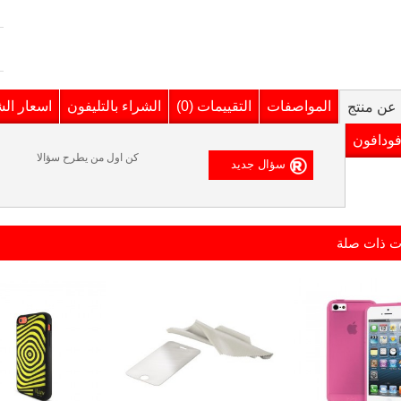
المواصفات
التقييمات (0)
الشراء بالتليفون
اسعار ال
عن منتج
فودافون
كن اول من يطرح سؤالا
ت ذات صلة