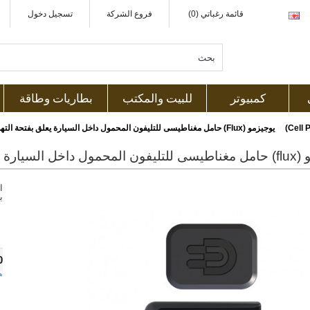
قائمة رغباتي (0)
فروع الشركة
تسجيل دخول
كمبيوتر
للبيت والمكتب
بطاريات وطاقة
»
يوجيزمو (Flux) حامل مغناطيسى للتليفون المحمول داخل السيارة يعلق بفتحة التهوية و شاحن 4.8 أمبير بعدد 2 منفذ يو إس بى و ذو لون أسود
ا
ب
0
ه