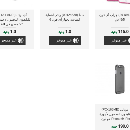
بورو (09124-29) جراب أى فون
هاما (00124538) واقى لحماية
أى لو
5/5 اس
الشاشة لجهاز أى فون 6
للتليفون المحمول لأجهز
5C مضئ فى الظلام
1.0
1.0
115.0
جنية
جنية
جنية
غير متوفر
غير متوفر
غير متوفر
جاست موبايل (PC-168MB)
ليفون المحمول لأجهزة
iPhone 6/ iPhone 6s ذو لون
أسود منطفئ
199.0
جنية