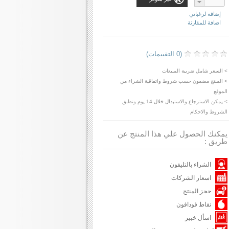
إضافة لرغباتي
اضافة للمقارنة
(0 التقييمات)
> السعر شامل ضريبة المبيعات
> المنتج مضمون حسب شروط واتفاقية الشراء من
الموقع
> يمكن الاسترجاع والاستبدال خلال 14 يوم وتطبق
الشروط والاحكام
يمكنك الحصول علي هذا المنتج عن
طريق :
الشراء بالتليفون
اسعار الشركات
حجز المنتج
نقاط فودافون
اسأل خبير