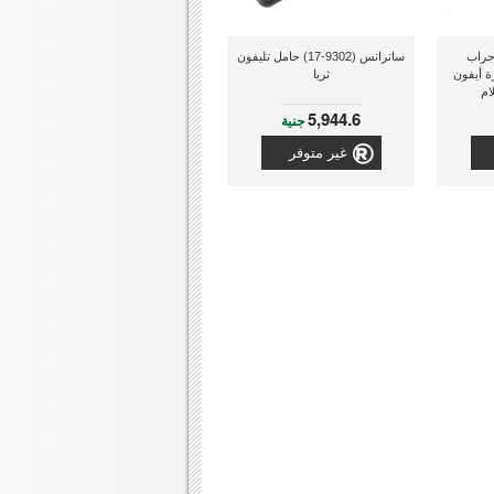
ف (AILAURI) جراب
ساترانس (9302-17) حامل تليفون
ة أيفون
ثريا
5,944.6
جنية
غير متوفر