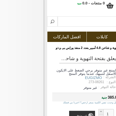
0 منتجات - 0.0
جنية
كابلات
افضل الماركات
يوجيزمو (flux) حامل مغناطيسى للتليفون المحمول داخل السيارة يعلق بفتحة التهوية و شاحن 4.8 أمبير بعدد 2 منفذ يو إس بى و ذو لون أسود
لمنتج غير متوفر يرجي الضغط على الايكون
الاسفل لتنبيهك عندما يتوفر المنتج
الشركة :
EUGIZMO
النوع :
273-08261
حالة التوفر :
غير متوفر
385.
جنية
ل وجدت نفس الكمية بسعر ارخص؟ اخبرنا من فضلك
غير متوفر