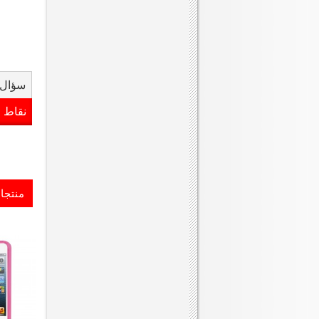
سؤال 
نقاط 
منتجا