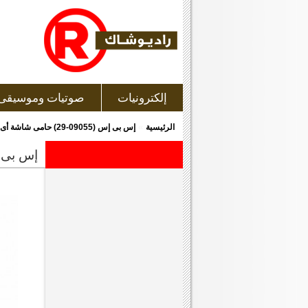
إلكترونيات
صوتيات وموسيقى
»
الرئيسية
إس بى إس (09055-29) حامى شاشة أى فون 4/4 اس
إس بى إس (09055-29) حامى 