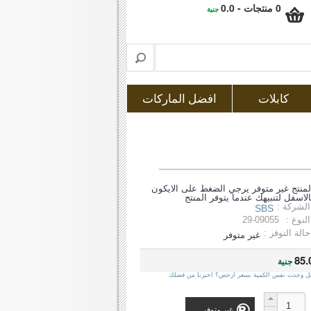
0 منتجات - 0.0
جنية
كابلات
افضل الماركات
لمنتج غير متوفر يرجي الضغط على الايكون
الاسفل لتنبيهك عندما يتوفر المنتج
الشركة :
SBS
النوع :
29-09055
حالة التوفر :
غير متوفر
85.
جنية
ل وجدت نفس الكمية بسعر ارخص؟ اخبرنا من فضلك
غير متوفر