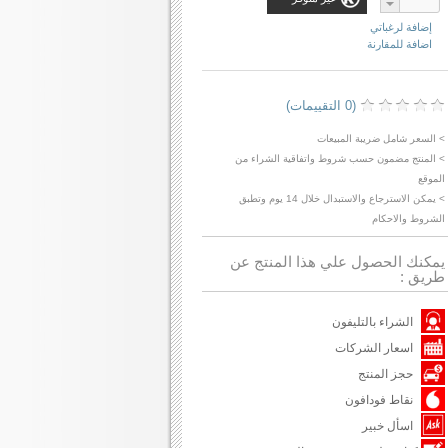
إضافة لرغباتي
اضافة للمقارنة
(0 التقييمات)
> السعر شامل ضريبة المبيعات
> المنتج مضمون حسب شروط واتفاقية الشراء من
الموقع
> يمكن الاسترجاع والاستبدال خلال 14 يوم وتطبق
الشروط والاحكام
يمكنك الحصول علي هذا المنتج عن
طريق :
الشراء بالتليفون
اسعار الشركات
حجز المنتج
نقاط فودافون
اسأل خبير