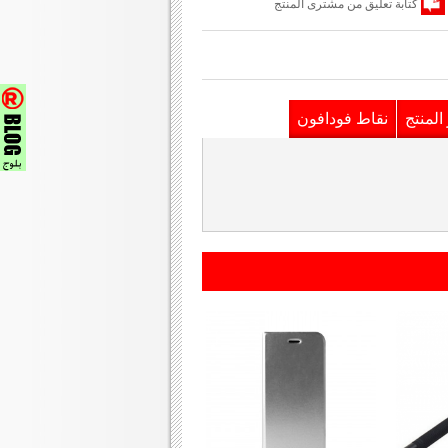
كتابة تعليق من مشترى المنتج
المنتج
نقاط فودافون