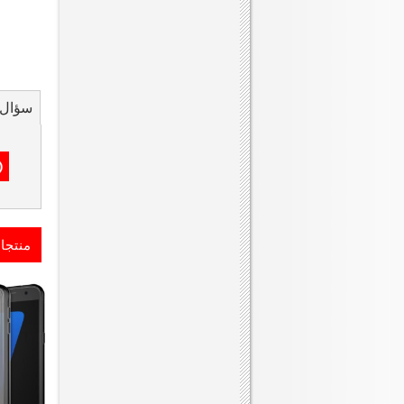
سؤال 
منتجا