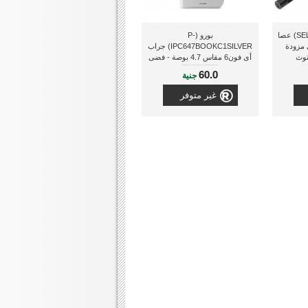
أى لوف (SELFYEXTUNBK) عصا
بورو (P-
 مزودة
IPC647BOOKC1SILVER) جراب
توث
أى فون6 مقاس 4.7 بوصة - فضى
60.0
جنية
غير متوفر