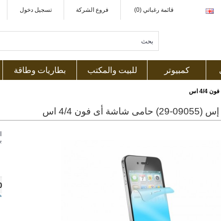
قائمة رغباتي (0)
فروع الشركة
تسجيل دخول
كمبيوتر
للبيت والمكتب
بطاريات وطاقة
شاشة أى فون 4/4 اس
ا
ب
0
ه