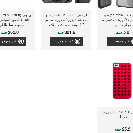
أى لوف (SS7VYNEBK) ظهر
أى لوف (AI6JSTYBK) جراب و
شفاف حماية لأجهزة جالاكسي S7
محفظة لتليفون أى فون 6 مقاس
لإلتقاط الصور السيلفى
ذو لون أسود
4.7 بوصة مضئ فى الظلام
بريموت يعمل بالبلو
265.0
301.6
5.0
جنية
جنية
جنية
غير متوفر
غير متوفر
غير متوفر
أى لوف ( ICC731RED ) جراب
موبايل
25.2
جنية