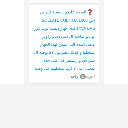
السلام عليكم بالنسبة لليو بى
اس SOLLATEK ULTIMA 1000
1KVA UPS لدى جهاز ديسك توب كور
تو ديو شاشة ال سي دي و راوتر
ماهى المدة التى يمكن لهذا الجهاز
تشغيلها و كذلك تلفيزيون 29 بوصة ال
سي دي و ريسيفر كل على حدة
بمعنى اننى لا اريد تشغيلهما فى وقت
اجوبة
واحد
1
How long will this UPS work
اجوبة
when fully charged?
1
السلام عليكم من فضلك أعمل
على ديسك توب مزود بباور سبلاي