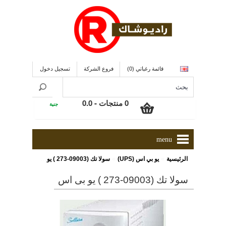
قائمة رغباتي (0)
فروع الشركة
تسجيل دخول
0 منتجات - 0.0
جنية
menu
»
»
الرئيسية
يو بي اس (UPS)
سولا تك (09003-273 ) يو بى اس
سولا تك (09003-273 ) يو بى اس