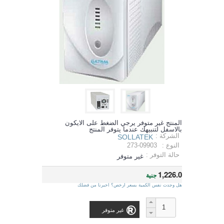
المنتج غير متوفر يرجي الضغط على الايكون
بالاسفل لتنبيهك عندما يتوفر المنتج
الشركة :
SOLLATEK
النوع :
273-09903
حالة التوفر :
غير متوفر
1,226.0
جنية
هل وجدت نفس الكمية بسعر ارخص؟ اخبرنا من فضلك
غير متوفر