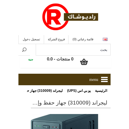
قائمة رغباتي (0)
فروع الشركة
تسجيل دخول
0 منتجات - 0.0
جنية
menu
»
»
الرئيسية
يو بي اس (UPS)
ليجراند (310009) جهاز حفظ وإحتياطى للطاقة (يو بى إس) 300 وات/ 600 فولت أمبير
ليجراند (310009) جهاز حفظ وإحتياطى للطاقة (يو بى إس) 300 وات/ 600 فولت أمبير