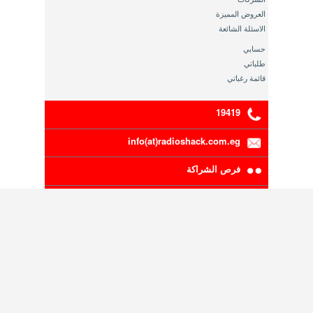
العروض المميزة
الاسئلة الشائعة
حسابي
طلباتي
قائمة رغباتي
19419
info(at)radioshack.com.eg
فرص الشراكة
موزع معتمد لراديوشاك العالمية في مصر والشرق الاوسط
سجل تجاري رقم 5-00111-191 ,بطاقة ضريبية رقم 200-
216-783
حقوق النشر محفوظة 2014