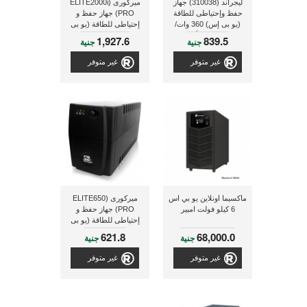
ليجراند (310038) جهاز
ميركورى (ELITE2000i
حفظ وإحتياطى للطاقة
PRO) جهاز حفظ و
(يو بى إس) 360 وات/
إحتياطى للطاقة (يو بى
600 فولت أمبير
إس)
1,927.6
839.5
جنية
جنية
غير متوفر
غير متوفر
ماكسيما اونلاين يو بي اس
ميركورى (ELITE650
6 كيلو فولت امبير
PRO) جهاز حفظ و
إحتياطى للطاقة (يو بى
إس)
621.8
68,000.0
جنية
جنية
غير متوفر
غير متوفر