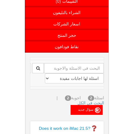
التقييمات (0)
الشراء بالتليفون
اسعار الشركات
حجز المنتج
نقاط فودافون
اسئلة
اجوبة
|
2
2
البحث فى الكل
Does it work on iMac 21.5?