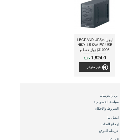
ليجراند(LEGRAND UPS
NIKY 1.5 KVA IEC USB
310005)جهاز حفط و
إحتياطى للطاقة(يو بى
1,824.0
جنية
إس)
غير متوفر
عن راديوشاك
سياسة الخصوصية
الشروط والاحكام
اتصل بنا
إرجاع الطلب
خريطة الموقع
الشركات