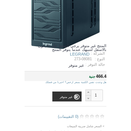
المنتج غير متوفر يرجي الضغط على الايكون
بالاسفل لتنبيهك عندما يتوفر المنتج
الشركة :
LEGRAND
النوع :
273-08081
حالة التوفر :
غير متوفر
466.4
جنية
هل وجدت نفس الكمية بسعر ارخص؟ اخبرنا من فضلك
غير متوفر
(0 التقييمات)
> السعر شامل ضريبة المبيعات