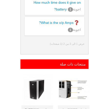
How much time does it give on
اجوبة
battery?
1
What is the o/p Amps?
اجوبة
1
عرض 1 الى 2 من 2 (1 صفحات)
منتجات ذات صلة