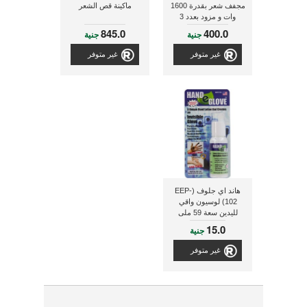
مجفف شعر بقدرة 1600
ماكينة قص الشعر
وات و مزود بعدد 3
سرعات
845.0
400.0
جنية
جنية
غير متوفر
غير متوفر
هاند اي جلوف (EEP-
102) لوسيون واقي
لليدين سعة 59 ملى
15.0
جنية
غير متوفر