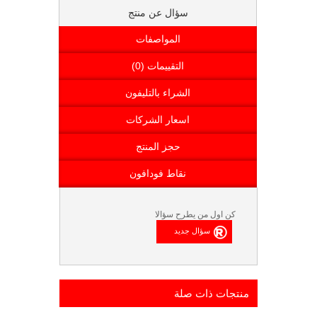
سؤال عن منتج
المواصفات
التقييمات (0)
الشراء بالتليفون
اسعار الشركات
حجز المنتج
نقاط فودافون
كن اول من يطرح سؤالا
منتجات ذات صلة