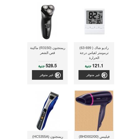
راديو شاك ( 699-63)
ريمنجتون (R3150) ماكينة
ترمومتر لقياس درجة
قص الشعر
الحرارة
528.5
121.1
جنية
جنية
غير متوفر
غير متوفر
فيليبس (BHD002/00)
ريمنجتون (HC5355A)