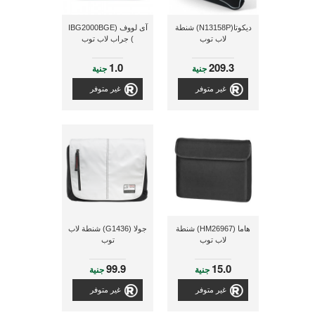
ديكوتا(N13158P) شنطة
آى لووف (IBG2000BGE
لاب توب
) جراب لاب توب
1.0
209.3
جنية
جنية
غير متوفر
غير متوفر
هاما (HM26967) شنطة
جولا (G1436) شنطة لاب
لاب توب
توب
99.9
15.0
جنية
جنية
غير متوفر
غير متوفر