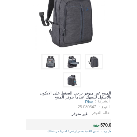
المنتج غير متوفر يرجي الضغط على الايكون
بالاسفل لتنبيهك عندما يتوفر المنتج
الشركة :
Riva
النوع :
25-080347
حالة التوفر :
غير متوفر
570.0
جنية
هل وجدت نفس الكمية بسعر ارخص؟ اخبرنا من فضلك