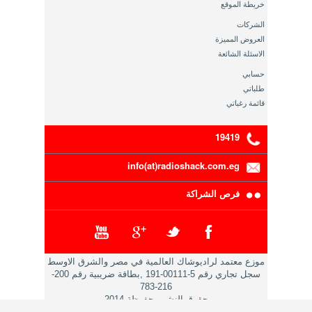
خريطة الموقع
الشركات
العروض المميزة
الاسئلة الشائعة
حسابي
طلباتي
قائمة رغباتي
19419
info(at)radioshack.com.eg
فرص الشراكة
موزع معتمد لراديوشاك العالمية في مصر والشرق الاوسط
سجل تجاري رقم 5-00111-191 ,بطاقة ضريبية رقم 200-
216-783
حقوق النشر محفوظة 2014