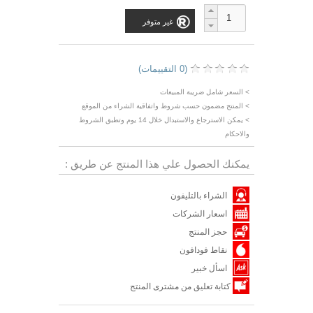
غير متوفر
(0 التقييمات)
> السعر شامل ضريبة المبيعات
> المنتج مضمون حسب شروط واتفاقية الشراء من الموقع
> يمكن الاسترجاع والاستبدال خلال 14 يوم وتطبق الشروط
والاحكام
يمكنك الحصول علي هذا المنتج عن طريق :
الشراء بالتليفون
اسعار الشركات
حجز المنتج
نقاط فودافون
اسأل خبير
كتابة تعليق من مشترى المنتج