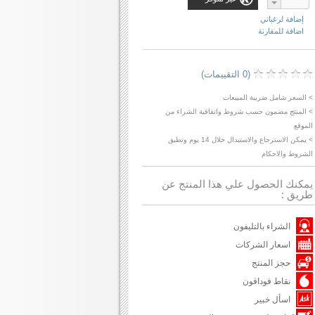
إضافة لرغباتي
اضافة للمقارنة
(0 التقييمات)
> السعر شامل ضريبة المبيعات
> المنتج مضمون حسب شروط واتفاقية الشراء من
الموقع
> يمكن الاسترجاع والاستبدال خلال 14 يوم وتطبق
الشروط والاحكام
يمكنك الحصول علي هذا المنتج عن
طريق :
الشراء بالتليفون
اسعار الشركات
حجز المنتج
نقاط فودافون
اسأل خبير