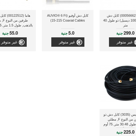
هاما ( 00056662) كابل دش
كابل دش أوفيو (AUVIO® 6 Ft
هاما (122512
ديجيتال (100 ديسبل) ذو طول 40
15-215 Coaxial Cables)
طرفين 
متر
بالذهب, طول 1.5 متر, 95 ديسيبل
55.0
5.0
299.0
جنية
جنية
جنية
غير متوفر
غير متوفر
غير متوفر
مونو برايس (3035) كابل دش ذو
طرفين من النوع F, مطلي
بالذهب, طول 30.48 متر, 75 أوم
ذو لون أسود
225.0
جنية