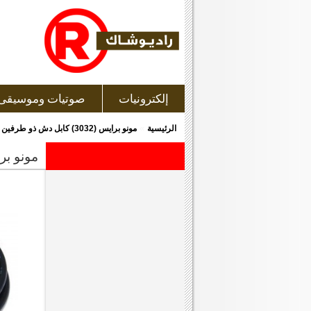
إلكترونيات
صوتيات وموسيقى
»
الرئيسية
مونو برايس (3032) كابل دش ذو طرفين من النوع F, مطلي بالذهب, طول 3.6 متر, 75 أوم ذو لون أسود