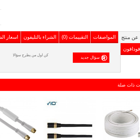
المواصفات
التقييمات (0)
الشراء بالتليفون
اسعار ال
عن منتج
فودافون
كن اول من يطرح سؤالا
ت ذات صلة