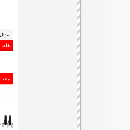
سؤال 
نقاط 
منتجا