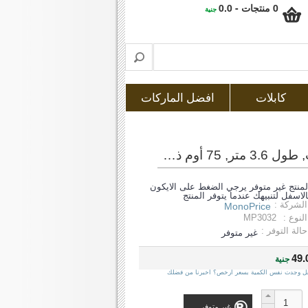
0 منتجات - 0.0
جنية
كابلات
افضل الماركات
مونو برايس (3032) كابل دش ذو طرفين من النوع f, مطلي بالذهب, طول 3.6 متر, 75 أوم ذو لون أسود
لمنتج غير متوفر يرجي الضغط على الايكون
الاسفل لتنبيهك عندما يتوفر المنتج
الشركة :
MonoPrice
النوع :
MP3032
حالة التوفر :
غير متوفر
49.
جنية
ل وجدت نفس الكمية بسعر ارخص؟ اخبرنا من فضلك
غير متوفر