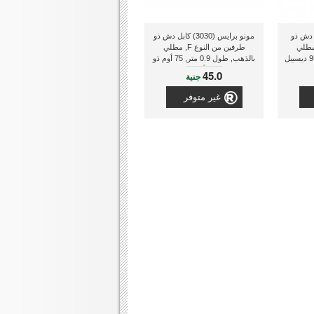
00) كابل دش ذو
مونو برايس (3030) كابل دش ذو
من النوع F, مطلي
طرفين من النوع F, مطلي
بالذهب, طول 0.9 متر, 75 أوم ذو
لون أسود
45.0
جنية
غير متوفر